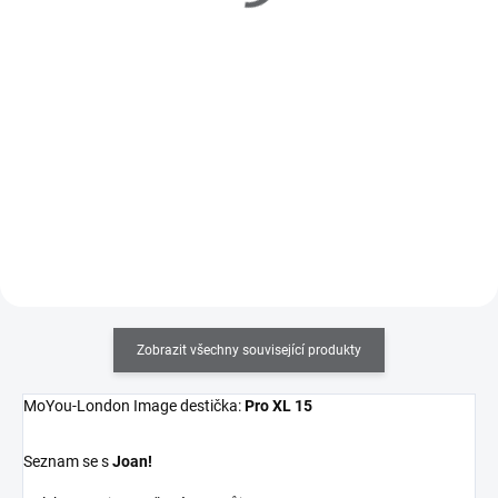
186 Kč bez DPH
161 Kč bez DPH
Do košíku
Do košíku
Obdelníkové měkké a lepivé
Razítkovací lak na nehty v 9ml
celoprůhledné razítko, které vám
lahvičce se štětečkem s velmi
poskytne úplný přehled o tom
silnou pigmentací. Výborně se
kam tisknete. V balení se
hodí i na klasické celoplošné
stěrkou.
lakování nehtů.
Zobrazit všechny související produkty
MoYou-London Image destička:
Pro XL 15
Seznam se s
Joan!