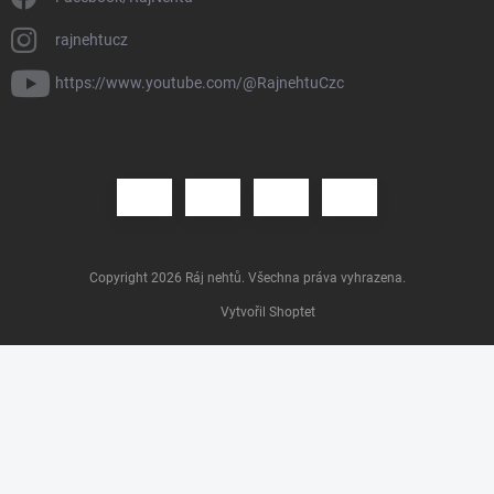
rajnehtucz
https://www.youtube.com/@RajnehtuCzc
Copyright 2026
Ráj nehtů
. Všechna práva vyhrazena.
Vytvořil Shoptet