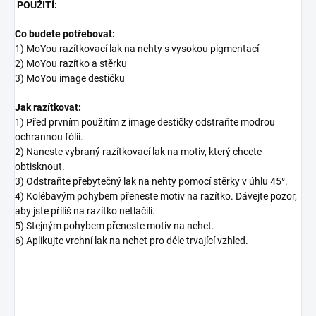
POUŽITÍ:
Co budete potřebovat:
1) MoYou razítkovací lak na nehty s vysokou pigmentací
2) MoYou razítko a stěrku
3) MoYou image destičku
Jak razítkovat:
1) Před prvním použitím z image destičky odstraňte modrou
ochrannou fólii.
2) Naneste vybraný razítkovací lak na motiv, který chcete
obtisknout.
3) Odstraňte přebytečný lak na nehty pomocí stěrky v úhlu 45°.
4) Kolébavým pohybem přeneste motiv na razítko. Dávejte pozor,
aby jste příliš na razítko netlačili.
5) Stejným pohybem přeneste motiv na nehet.
6) Aplikujte vrchní lak na nehet pro déle trvající vzhled.