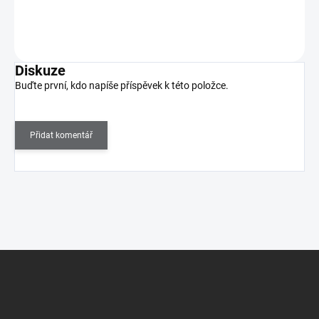
Do košíku
Diskuze
Buďte první, kdo napíše příspěvek k této položce.
Přidat komentář
Z
á
p
a