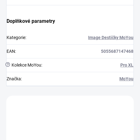
Doplňkové parametry
Kategorie
:
Image Destičky MoYou
EAN
:
5055687147468
?
Kolekce MoYou
:
Pro XL
Značka
:
MoYou
Zákazníci také nakoupili
M10187