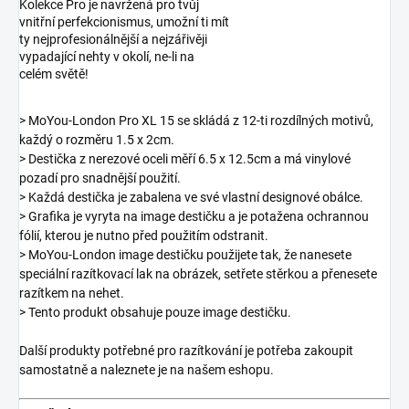
Kolekce Pro je navržená pro tvůj
vnitřní perfekcionismus, umožní ti mít
ty nejprofesionálnější a nejzářivěji
vypadající nehty v okolí, ne-li na
celém světě!
> MoYou-London Pro XL 15 se skládá z 12-ti rozdílných motivů,
každý o rozměru 1.5 x 2cm.
> Destička z nerezové oceli měří 6.5 x 12.5cm a má vinylové
pozadí pro snadnější použití.
> Každá destička je zabalena ve své vlastní designové obálce.
> Grafika je vyryta na image destičku a je potažena ochrannou
fólií, kterou je nutno před použitím odstranit.
> MoYou-London image destičku použijete tak, že nanesete
speciální razítkovací lak na obrázek, setřete stěrkou a přenesete
razítkem na nehet.
> Tento produkt obsahuje pouze image destičku.
Další produkty potřebné pro razítkování je potřeba zakoupit
samostatně a naleznete je na našem eshopu.