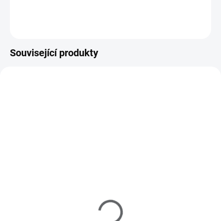
Do košíku
Související produkty
M40021
M10014
SKLADEM
SKLADEM
(1 KS)
(>5 KS)
MoYou Razítko a Stěrka
MoYou Razítkovací lak
na nehty Rectangular
na nehty - Black Knight 9
Clear
ml
225 Kč
195 Kč