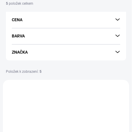
í
5
položek celkem
p
r
CENA
o
d
u
BARVA
k
t
ZNAČKA
ů
Položek k zobrazení:
5
V
ý
221102
p
i
s
p
r
o