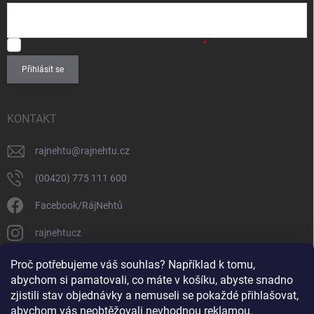
u
SOUHLASÍM
se zpracováním
osobních údajů
.
Přihlásit se
KONTAKT
rajnehtu
@
rajnehtu.cz
(00420) 775 111 600
Facebook/RájNehtů
rajnehtucz
https://www.youtube.com/@RajnehtuCzc
Proč potřebujeme váš souhlas? Například k tomu,
abychom si pamatovali, co máte v košíku, abyste snadno
zjistili stav objednávky a nemuseli se pokaždé přihlašovat,
abychom vás neobtěžovali nevhodnou reklamou.