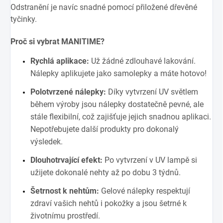
Odstranění je navíc snadné pomocí přiložené dřevěné
tyčinky.
Proč si vybrat MANITIME?
Rychlá aplikace:
Už žádné zdlouhavé lakování.
Nálepky aplikujete jako samolepky a máte hotovo!
Polotvrzené nálepky:
Díky vytvrzení UV světlem
během výroby jsou nálepky dostatečně pevné, ale
stále flexibilní, což zajišťuje jejich snadnou aplikaci.
Nepotřebujete další produkty pro dokonalý
výsledek.
Dlouhotrvající efekt:
Po vytvrzení v UV lampě si
užijete dokonalé nehty až po dobu 3 týdnů.
Šetrnost k nehtům:
Gelové nálepky respektují
zdraví vašich nehtů i pokožky a jsou šetrné k
životnímu prostředí.