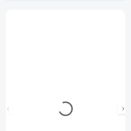
Zákazníci také nakoupili
216127