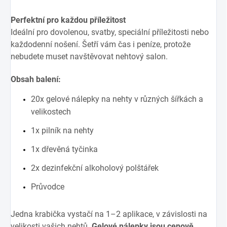
Perfektní pro každou příležitost
Ideální pro dovolenou, svatby, speciální příležitosti nebo
každodenní nošení. Šetří vám čas i peníze, protože
nebudete muset navštěvovat nehtový salon.
Obsah balení:
20x gelové nálepky na nehty v různých šířkách a
velikostech
1x pilník na nehty
1x dřevěná tyčinka
2x dezinfekční alkoholový polštářek
Průvodce
Jedna krabička vystačí na 1–2 aplikace, v závislosti na
velikosti vašich nehtů.
Gelové nálepky jsou cenově