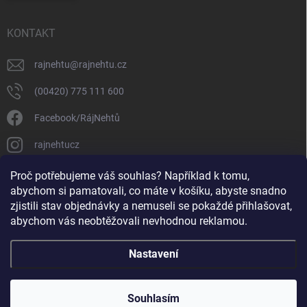
KONTAKT
rajnehtu
@
rajnehtu.cz
(00420) 775 111 600
Facebook/RájNehtů
rajnehtucz
https://www.youtube.com/@RajnehtuCzc
Proč potřebujeme váš souhlas? Například k tomu,
abychom si pamatovali, co máte v košíku, abyste snadno
zjistili stav objednávky a nemuseli se pokaždé přihlašovat,
abychom vás neobtěžovali nevhodnou reklamou.
Nastavení
Copyright 2026
Ráj nehtů
. Všechna práva vyhrazena.
Souhlasím