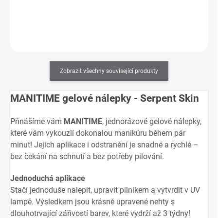
Do košíku
Zobrazit všechny související produkty
MANITIME gelové nálepky - Serpent Skin
Přinášíme vám
MANITIME
, jednorázové gelové nálepky,
které vám vykouzlí dokonalou manikúru během pár
minut! Jejich aplikace i odstranění je snadné a rychlé –
bez čekání na schnutí a bez potřeby pilování.
Jednoduchá aplikace
Stačí jednoduše nalepit, upravit pilníkem a vytvrdit v UV
lampě. Výsledkem jsou krásně upravené nehty s
dlouhotrvající zářivostí barev, které vydrží až 3 týdny!