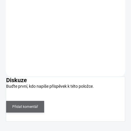
MANITIME gelové nálepky - Timeless Chic
239 Kč
SKLADEM
(>5 KS)
198 Kč bez DPH
Přinášíme vám MANITIME, jednorázové gelové nálepky, které vám
vykouzlí dokonalou manikúru během pár minut!…
Do košíku
Diskuze
Buďte první, kdo napíše příspěvek k této položce.
Přidat komentář