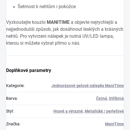
Šetrnost k nehtům i pokožce
Vyzkoušejte kouzlo
MANITIME
a objevte nejrychlejší a
nejjednodušší způsob, jak dosáhnout lesklých a krásných
nehtů. Pro vytvrzení nálepek je nutná UV/LED lampa,
kterou si můžete vybrat přímo u nás.
Doplňkové parametry
Kategorie
:
Jednorázové gelové nálepky ManiTime
Barva
:
Černá
,
Stříbrná
Styl
:
Hravé a výrazné
,
Metalické / perleťové
Značka
:
ManiTime