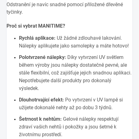
Odstranění je navíc snadné pomocí přiložené dřevěné
tyčinky.
Proč si vybrat MANITIME?
Rychlá aplikace:
Už žádné zdlouhavé lakování.
Nálepky aplikujete jako samolepky a máte hotovo!
Polotvrzené nálepky:
Díky vytvrzení UV světlem
během výroby jsou nálepky dostatečně pevné, ale
stále flexibilní, což zajišťuje jejich snadnou aplikaci.
Nepotřebujete další produkty pro dokonalý
výsledek.
Dlouhotrvající efekt:
Po vytvrzení v UV lampě si
užijete dokonalé nehty až po dobu 3 týdnů.
Šetrnost k nehtům:
Gelové nálepky respektují
zdraví vašich nehtů i pokožky a jsou šetrné k
životnímu prostředí.