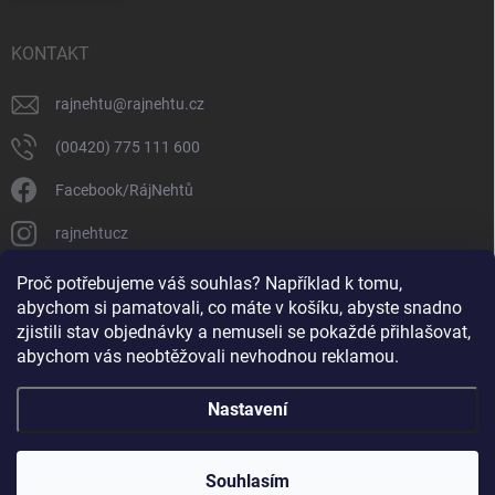
KONTAKT
rajnehtu
@
rajnehtu.cz
(00420) 775 111 600
Facebook/RájNehtů
rajnehtucz
https://www.youtube.com/@RajnehtuCzc
Proč potřebujeme váš souhlas? Například k tomu,
abychom si pamatovali, co máte v košíku, abyste snadno
zjistili stav objednávky a nemuseli se pokaždé přihlašovat,
abychom vás neobtěžovali nevhodnou reklamou.
Nastavení
Copyright 2026
Ráj nehtů
. Všechna práva vyhrazena.
Souhlasím