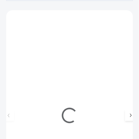
Zákazníci také nakoupili
NOVINKA
216614