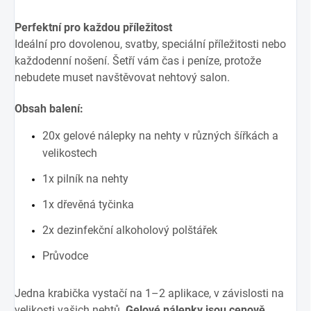
Perfektní pro každou příležitost
Ideální pro dovolenou, svatby, speciální příležitosti nebo
každodenní nošení. Šetří vám čas i peníze, protože
nebudete muset navštěvovat nehtový salon.
Obsah balení:
20x gelové nálepky na nehty v různých šířkách a
velikostech
1x pilník na nehty
1x dřevěná tyčinka
2x dezinfekční alkoholový polštářek
Průvodce
Jedna krabička vystačí na 1–2 aplikace, v závislosti na
velikosti vašich nehtů.
Gelové nálepky jsou cenově