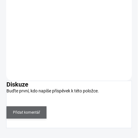
MANITIME gelové nálepky - Meadow Leaves
239 Kč
SKLADEM
(>5 KS)
198 Kč bez DPH
Přinášíme vám MANITIME, jednorázové gelové nálepky, které vám
vykouzlí dokonalou manikúru během pár minut!…
Do košíku
Diskuze
Buďte první, kdo napíše příspěvek k této položce.
Přidat komentář