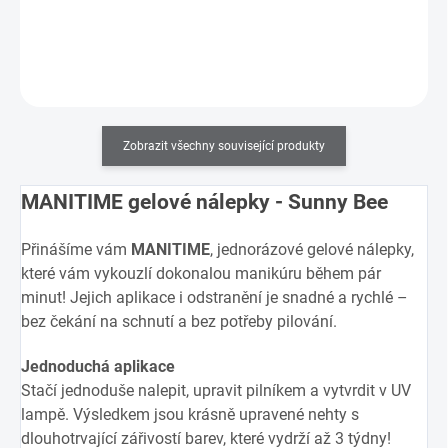
Do košíku
Zobrazit všechny související produkty
MANITIME gelové nálepky - Sunny Bee
Přinášíme vám
MANITIME
, jednorázové gelové nálepky,
které vám vykouzlí dokonalou manikúru během pár
minut! Jejich aplikace i odstranění je snadné a rychlé –
bez čekání na schnutí a bez potřeby pilování.
Jednoduchá aplikace
Stačí jednoduše nalepit, upravit pilníkem a vytvrdit v UV
lampě. Výsledkem jsou krásně upravené nehty s
dlouhotrvající zářivostí barev, které vydrží až 3 týdny!