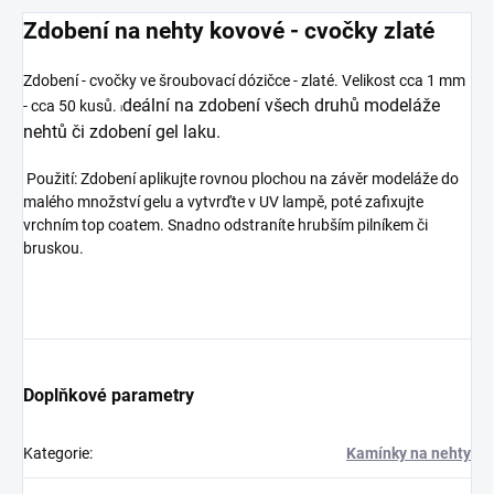
Zdobení na nehty kovové - cvočky zlaté
Zdobení - cvočky ve šroubovací dózičce - zlaté. Velikost cca 1 mm
deální na zdobení všech druhů modeláže
- cca 50 kusů.
I
nehtů či zdobení gel laku.
Použití: Zdobení aplikujte rovnou plochou na závěr modeláže do
malého množství gelu a vytvrďte v UV lampě, poté zafixujte
vrchním top coatem. Snadno odstraníte hrubším pilníkem či
bruskou.
Doplňkové parametry
Kategorie
:
Kamínky na nehty