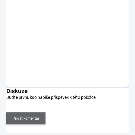
Zdobící vločky - Foil Flakes Silver
99 Kč
SKLADEM
(>5 KS)
82 Kč bez DPH
Zdobící vločky pro jedinečný metalický efekt.
Do košíku
Diskuze
Buďte první, kdo napíše příspěvek k této položce.
Přidat komentář