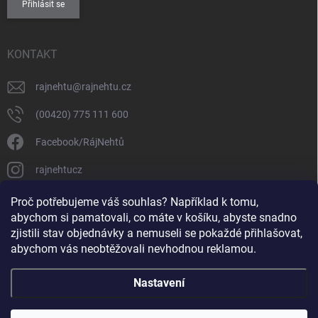
Přihlásit se
KONTAKT
rajnehtu
@
rajnehtu.cz
(00420) 775 111 600
Facebook/RájNehtů
rajnehtucz
https://www.youtube.com/@RajnehtuCzc
Proč potřebujeme váš souhlas? Například k tomu,
abychom si pamatovali, co máte v košíku, abyste snadno
zjistili stav objednávky a nemuseli se pokaždé přihlašovat,
abychom vás neobtěžovali nevhodnou reklamou.
Nastavení