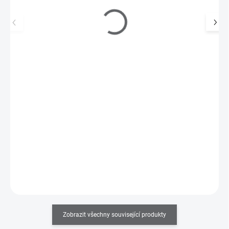
Kovové zdobení v karuselu - barevná kolečka
99 Kč
69 Kč
SKLADEM
(>5 KS)
57 Kč bez DPH
Kovové zdobení v karuselu ve tvaru barevných koleček.
Do košíku
Zobrazit všechny související produkty