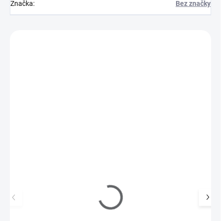
Značka
:
Bez značky
Zákazníci také nakoupili
715902