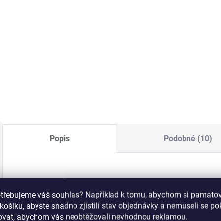
186 Kč bez DPH
Do košíku
Do košíku
Image destička z
V
Obdelníkové měkké
nerezové oceli se
v
a lepivé
skládá z 1 velkého
n
celoprůhledné razítko,
motivu o rozměru
l
které vám poskytne
10,5 x 4,7 cm.
š
úplný přehled o tom
f
kam tisknete. V
p
balení se stěrkou.
r
Popis
Podobné (10)
MoYou-London Razítkovací lak na nehty:
Dilophosaur
otřebujeme váš souhlas? Například k tomu, abychom si pamatova
košíku, abyste snadno zjistili stav objednávky a nemuseli se p
MoYou London
s hrdostí představuje lak na nehty in
šovat, abychom vás neobtěžovali nevhodnou reklamou.