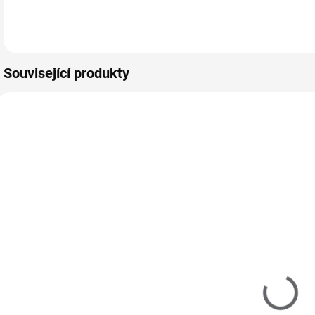
silnou pigmentací.
silnou pigmentací.
s
Do košíku
Do košíku
Výborně se hodí i
Výborně se hodí i
V
na…
na…
n
Související produkty
M40021
MTRO35
SKLADEM
SKLADEM
(4 KS)
(1 KS)
Image
MoYou Razítko
destička
R
a Stěrka na
MoYou
l
nehty
Tropical 35
T
195 Kč
Rectangular
225 Kč
Clear
161 Kč bez DPH
1