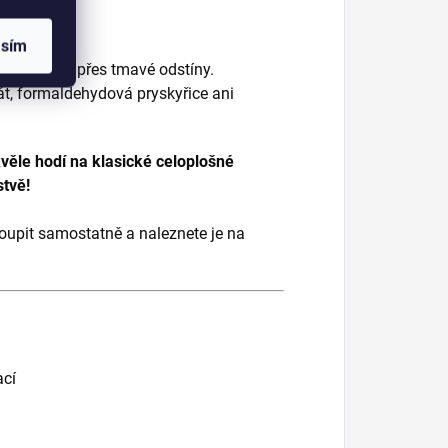
asím
zítkování i přes tmavé odstíny.
lát, formaldehydová pryskyřice ani
věle hodí na klasické celoplošné
stvě!
koupit samostatně a naleznete je na
ací