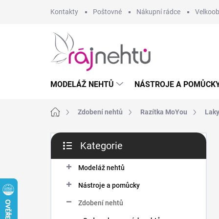
Přejít
Kontakty
Poštovné
Nákupní rádce
Velkoo
na
obsah
MODELÁŽ NEHTŮ
NÁSTROJE A POMŮCK
Domů
Zdobení nehtů
Razítka MoYou
Laky
P
Kategorie
o
Přeskočit
s
kategorie
t
Modeláž nehtů
r
Nástroje a pomůcky
a
n
Zdobení nehtů
n