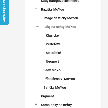
Sady nalepovacích nehtů
í
p
Razítka MoYou
a
n
Image destičky MoYou
e
Laky na nehty MoYou
l
Klasické
Perleťové
Metalické
Neonové
Sady MoYou
Příslušenství MoYou
Balíčky MoYou
Pigment
Samolepky na nehty