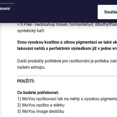
avení
> Baleno v 9ml lahvičce se štětečkem.
Souhl
> Lak má velmi silnou pigmentaci, skvěle se hodí na ra
> 5 Free - neobsahují toluen, formaldehyd, dibuthylfta
syntetický kafr.
Svou vysokou kvalitou a silnou pigmentací se také sk
lakování nehtů s perfektním výsledkem již v jedné vr
Další produkty potřebné pro razítkování je potřeba za
našem eshopu.
POUŽITÍ:
Co budete potřebovat:
1) MoYou razítkovací lak na nehty s vysokou pigment
2) MoYou razítko a stěrku
3) MoYou image destičku