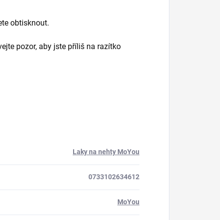
ete obtisknout.
e pozor, aby jste příliš na razítko
Laky na nehty MoYou
0733102634612
MoYou