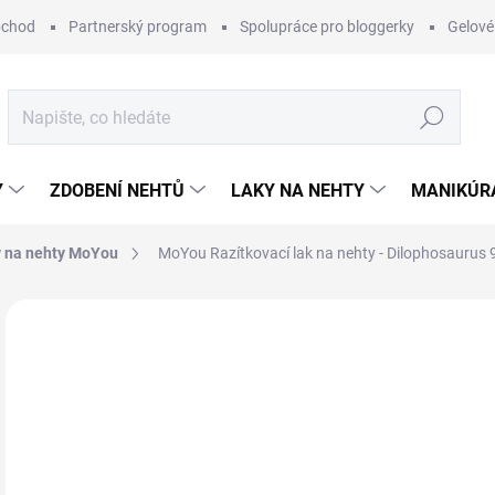
bchod
Partnerský program
Spolupráce pro bloggerky
Gelové
Hledat
Y
ZDOBENÍ NEHTŮ
LAKY NA NEHTY
MANIKÚRA
 na nehty MoYou
MoYou Razítkovací lak na nehty - Dilophosaurus 
Neohodnoceno
Podrobnosti hodnocení
ZNAČKA:
MO
3
Měr
SK
cena
MŮŽ
DO: