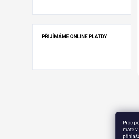
PŘIJÍMÁME ONLINE PLATBY
Proč p
máte v 
přihla