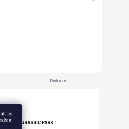
Do košíku
Detail
ysoce lesklý
Image destička z
rchní lak na
nerezové oceli
ehty v 10ml
obsahuje 6 velkých
ahvičce se
vzorů o rozměrech
tětečkem,
1,5 x 2 cm + několik
ormulován pro boj
různých menších
roti šmouhám a
obrázků.
ozmazání.
Diskuze
us
li, co
okaždé
spirovaný
JURASSIC PARK
!