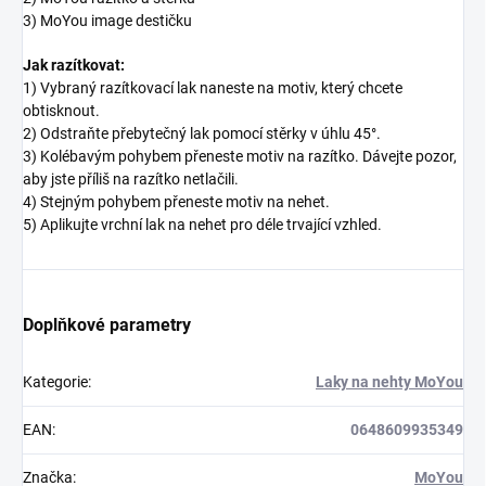
3) MoYou image destičku
Jak razítkovat:
1) Vybraný razítkovací lak naneste na motiv, který chcete
obtisknout.
2) Odstraňte přebytečný lak pomocí stěrky v úhlu 45°.
3) Kolébavým pohybem přeneste motiv na razítko. Dávejte pozor,
aby jste příliš na razítko netlačili.
4) Stejným pohybem přeneste motiv na nehet.
5) Aplikujte vrchní lak na nehet pro déle trvající vzhled.
Doplňkové parametry
Kategorie
:
Laky na nehty MoYou
EAN
:
0648609935349
Značka
:
MoYou