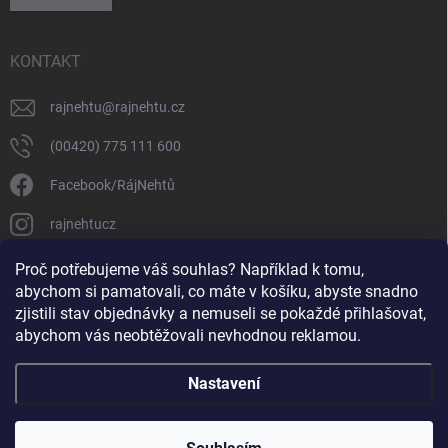
KONTAKT
rajnehtu
@
rajnehtu.cz
(00420) 775 111 600
Facebook/RájNehtů
rajnehtucz
https://www.youtube.com/@RajnehtuCzc
Proč potřebujeme váš souhlas? Například k tomu,
abychom si pamatovali, co máte v košíku, abyste snadno
zjistili stav objednávky a nemuseli se pokaždé přihlašovat,
abychom vás neobtěžovali nevhodnou reklamou.
Nastavení
Copyright 2026
Ráj nehtů
. Všechna práva vyhrazena.