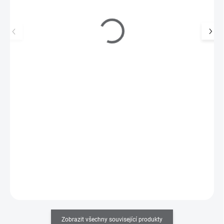
MoYou Razítkovací lak na nehty - Milano Pearl 9
ml
195 Kč
SKLADEM
(5 KS)
161 Kč bez DPH
Razítkovací lak na nehty v 9ml lahvičce se štětečkem s velmi
silnou pigmentací. Výborně se hodí i na…
Do košíku
Zobrazit všechny související produkty