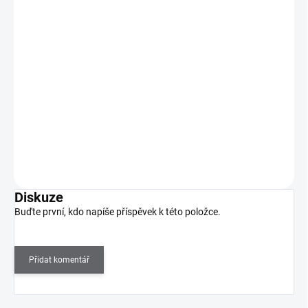
MoYou Razítkovací lak na nehty - In The Nude 9
ml
195 Kč
SKLADEM
(2 KS)
161 Kč bez DPH
Razítkovací lak na nehty v 9ml lahvičce se štětečkem s velmi
silnou pigmentací. Výborně se hodí i na…
Do košíku
Diskuze
Buďte první, kdo napíše příspěvek k této položce.
Přidat komentář