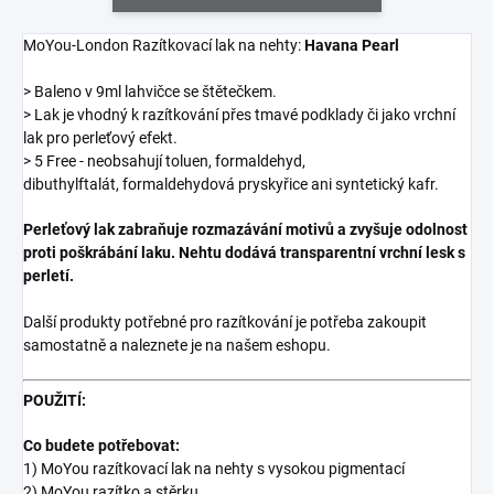
MoYou-London Razítkovací lak na nehty:
Havana Pearl
> Baleno v 9ml lahvičce se štětečkem.
> Lak je vhodný k razítkování přes tmavé podklady či jako vrchní
lak pro perleťový efekt.
> 5 Free - neobsahují toluen, formaldehyd,
dibuthylftalát, formaldehydová pryskyřice ani syntetický kafr.
Perleťový lak zabraňuje rozmazávání motivů a zvyšuje odolnost
proti poškrábání laku. Nehtu dodává transparentní vrchní lesk s
perletí.
Další produkty potřebné pro razítkování je potřeba zakoupit
samostatně a naleznete je na našem eshopu.
POUŽITÍ:
Co budete potřebovat:
1) MoYou razítkovací lak na nehty s vysokou pigmentací
2) MoYou razítko a stěrku