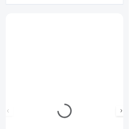
Zákazníci také nakoupili
M10126