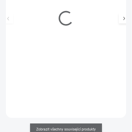
MoYou Razítkovací lak na nehty - Light it Up! 9ml
195 Kč
SKLADEM
(5 KS)
161 Kč bez DPH
Razítkovací lak na nehty v 9ml lahvičce se štětečkem s velmi
silnou pigmentací. Výborně se hodí i na…
Do košíku
Zobrazit všechny související produkty