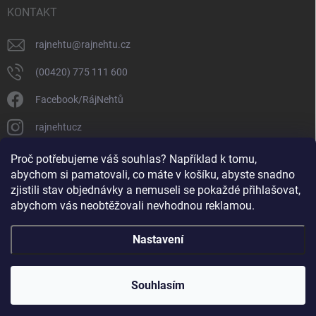
KONTAKT
rajnehtu
@
rajnehtu.cz
(00420) 775 111 600
Facebook/RájNehtů
rajnehtucz
https://www.youtube.com/@RajnehtuCzc
Proč potřebujeme váš souhlas? Například k tomu,
abychom si pamatovali, co máte v košíku, abyste snadno
zjistili stav objednávky a nemuseli se pokaždé přihlašovat,
abychom vás neobtěžovali nevhodnou reklamou.
Nastavení
Copyright 2026
Ráj nehtů
. Všechna práva vyhrazena.
Souhlasím
Vytvořil Shoptet