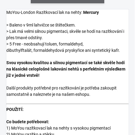
MoYou-London Razítkovací lak na nehty:
Mercury
> Baleno v 9ml lahvičce se štětečkem.
> Lak má velmi silnou pigmentaci, skvěle se hodí na razítkování i
přes tmavé odstíny.
> 5 Free - neobsahují toluen, formaldehyd,
dibuthylftalát, formaldehydová pryskyřice ani syntetický kafr.
Svou vysokou kvalitou a silnou pigmentací se také skvěle hodí
na klasické celoplošné lakování nehtů s perfektním výsledkem
již v jedné vrstvě!
Další produkty potřebné pro razítkování je potřeba zakoupit
samostatně a naleznete je na našem eshopu.
POUŽITÍ:
Co budete potřebovat:
1) MoYou razítkovací lak na nehty s vysokou pigmentací
2) MoYou razítko a stěrku