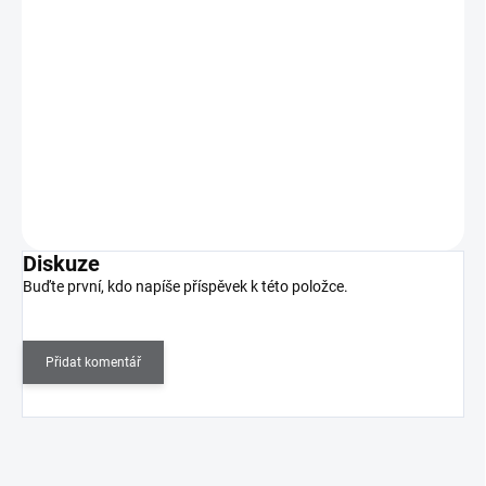
225 Kč
SKLADEM
(1 KS)
186 Kč bez DPH
Obdelníkové měkké a lepivé celoprůhledné razítko, které vám
poskytne úplný přehled o tom kam tisknete.…
Do košíku
Diskuze
Buďte první, kdo napíše příspěvek k této položce.
Přidat komentář