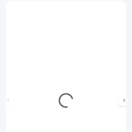
Zákazníci také nakoupili
M40021
MoYou Razítko a Stěrka na nehty Rectangular
Clear