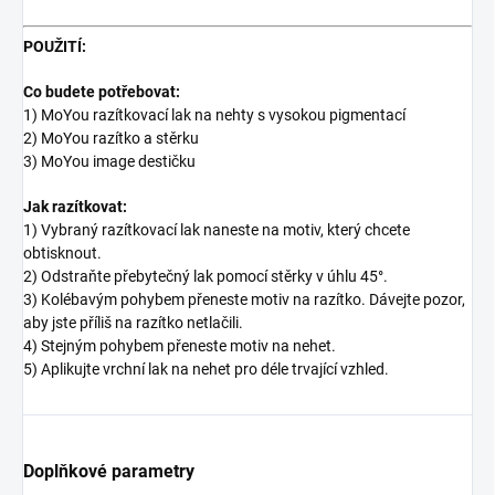
POUŽITÍ:
Co budete potřebovat:
1) MoYou razítkovací lak na nehty s vysokou pigmentací
2) MoYou razítko a stěrku
3) MoYou image destičku
Jak razítkovat:
1) Vybraný razítkovací lak naneste na motiv, který chcete
obtisknout.
2) Odstraňte přebytečný lak pomocí stěrky v úhlu 45°.
3) Kolébavým pohybem přeneste motiv na razítko. Dávejte pozor,
aby jste příliš na razítko netlačili.
4) Stejným pohybem přeneste motiv na nehet.
5) Aplikujte vrchní lak na nehet pro déle trvající vzhled.
Doplňkové parametry