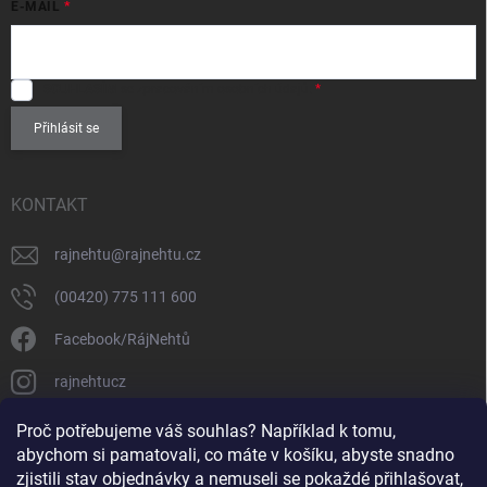
E-MAIL
SOUHLASÍM
se zpracováním
osobních údajů
.
Přihlásit se
KONTAKT
rajnehtu
@
rajnehtu.cz
(00420) 775 111 600
Facebook/RájNehtů
rajnehtucz
https://www.youtube.com/@RajnehtuCzc
Proč potřebujeme váš souhlas? Například k tomu,
abychom si pamatovali, co máte v košíku, abyste snadno
zjistili stav objednávky a nemuseli se pokaždé přihlašovat,