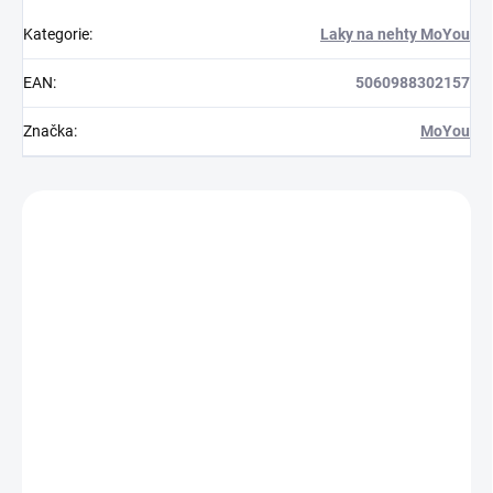
Kategorie
:
Laky na nehty MoYou
EAN
:
5060988302157
Značka
:
MoYou
Zákazníci také nakoupili
854553