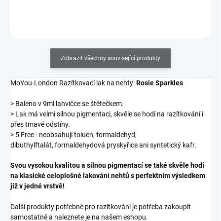
Do košíku
Zobrazit všechny související produkty
MoYou-London Razítkovací lak na nehty:
Rosie Sparkles
> Baleno v 9ml lahvičce se štětečkem.
> Lak má velmi silnou pigmentaci, skvěle se hodí na razítkování i
přes tmavé odstíny.
> 5 Free - neobsahují toluen, formaldehyd,
dibuthylftalát, formaldehydová pryskyřice ani syntetický kafr.
Svou vysokou kvalitou a silnou pigmentací se také skvěle hodí
na klasické celoplošné lakování nehtů s perfektním výsledkem
již v jedné vrstvě!
Další produkty potřebné pro razítkování je potřeba zakoupit
samostatně a naleznete je na našem eshopu.