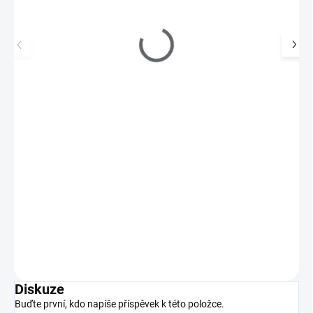
Lak na nehty rychleschnoucí 3v1 - Pink Squad
149 Kč
95 Kč
SKLADEM
(3 KS)
79 Kč bez DPH
Rychleschnoucí lak na nehty kombinuje 3 funkce v 1 - podkladový
lak, barvu a povrchový lak. Zasychá během…
Do košíku
Diskuze
Buďte první, kdo napíše příspěvek k této položce.