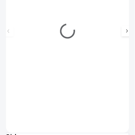
Lak na nehty rychleschnoucí 3v1 - Mad-arin
149 Kč
95 Kč
SKLADEM
(2 KS)
79 Kč bez DPH
Rychleschnoucí lak na nehty kombinuje 3 funkce v 1 - podkladový
lak, barvu a povrchový lak. Zasychá během…
Do košíku