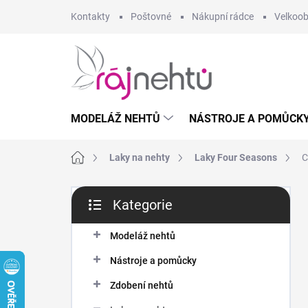
Přejít
Kontakty
Poštovné
Nákupní rádce
Velkoo
na
obsah
MODELÁŽ NEHTŮ
NÁSTROJE A POMŮCK
Domů
Laky na nehty
Laky Four Seasons
C
P
Kategorie
o
Přeskočit
s
kategorie
t
Modeláž nehtů
r
Nástroje a pomůcky
a
n
Zdobení nehtů
n