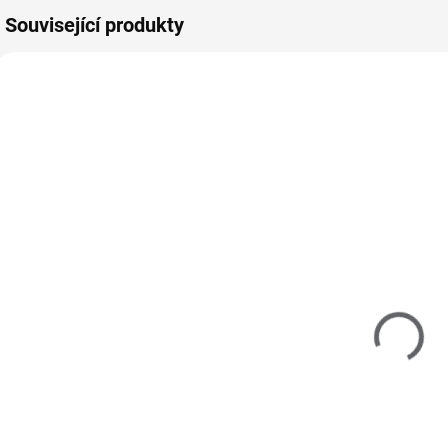
Související produkty
Z20005
Z20102
MOMENTÁLNĚ
MOMENTÁLNĚ
NEDOSTUPNÉ
NEDOSTUPNÉ
C
Zoya Armor
Zoya Remove+
S
Top Coat 15ml
Nail Polish
n
Remover
250 Kč
237ml
250 Kč
207 Kč bez DPH
3
207 Kč bez DPH
Detail
Detail
Zoya Armor Top
L