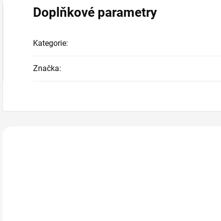
Doplňkové parametry
Kategorie
:
Značka
:
Zákazníci také n
805031
805094