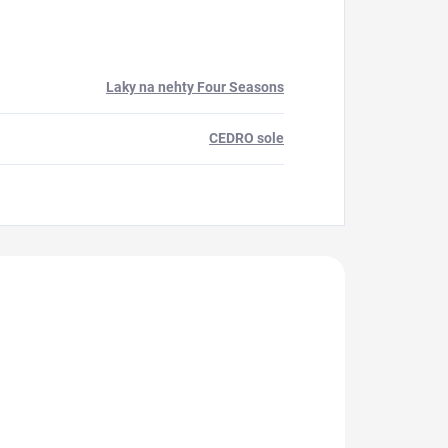
Laky na nehty Four Seasons
CEDRO sole
akoupili
805034
805085