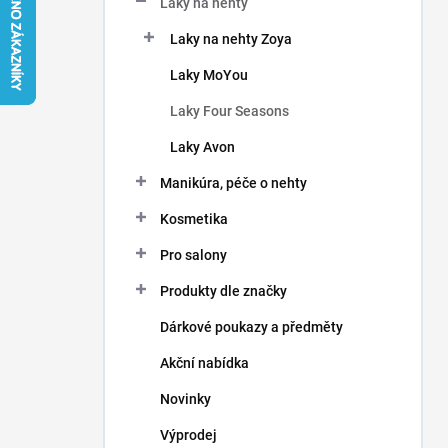
Laky na nehty
í
p
Laky na nehty Zoya
a
n
Laky MoYou
e
Laky Four Seasons
l
Laky Avon
Manikúra, péče o nehty
Kosmetika
Pro salony
Produkty dle značky
Dárkové poukazy a předměty
Akční nabídka
Novinky
Výprodej