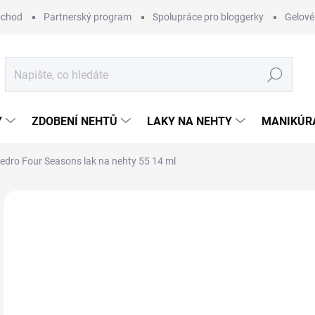
bchod
Partnerský program
Spolupráce pro bloggerky
Gelové
Hledat
Y
ZDOBENÍ NEHTŮ
LAKY NA NEHTY
MANIKÚRA
edro Four Seasons lak na nehty 55 14 ml
Neohodnoceno
Podrobnosti hodnocení
ZNAČKA:
CED
46
Měr
SK
cena
MŮŽ
DO: