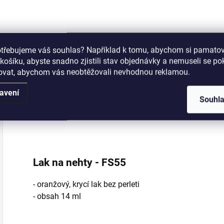
Coat je světově
Zoya Remove Plus
l
nejsilnější a nejvíce
je jemný, ale velmi
flexibilní vrchní lak
efektivní 3-in-1
pro ochranu
odlakovač na
otřebujeme váš souhlas? Například k tomu, abychom si pamatova
přírodních nehtů,
nehty, čistič nehtů a
košíku, abyste snadno zjistili stav objednávky a nemuseli se p
který prodlužuje
kondicionér. Delší
šovat, abychom vás neobtěžovali nevhodnou reklamou.
trvanlivost a lesk
výdrž laku na nehty
na nehtech.
začíná právě u
avení
Souhl
tohoto
Popis
Podobné (8)
odlakovače!
Lak na nehty - FS55
- oranžový, krycí lak bez perleti
- obsah 14 ml