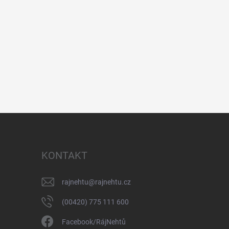
KONTAKT
rajnehtu
@
rajnehtu.cz
(00420) 775 111 600
Facebook/RájNehtů