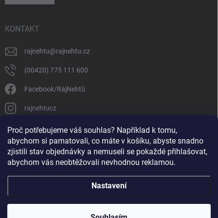
KONTAKT
rajnehtu
@
rajnehtu.cz
(00420) 775 111 600
Facebook/RájNehtů
rajnehtucz
https://www.youtube.com/@RajnehtuCzc
Proč potřebujeme váš souhlas? Například k tomu,
abychom si pamatovali, co máte v košíku, abyste snadno
zjistili stav objednávky a nemuseli se pokaždé přihlašovat,
abychom vás neobtěžovali nevhodnou reklamou.
Nastavení
Copyright 2026
Ráj nehtů
. Všechna práva vyhrazena.
Souhlasím