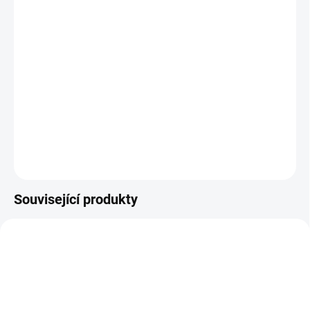
TopChoice Nůžky na nehty dětské 7095
50 Kč
SKLADEM
(>5 KS)
41 Kč bez DPH
Nůžky pro děti jsou určeny ke stříhání nehtů od narození.
Jsou bezpečné a pohodlné. Zaoblené špičky…
Do košíku
Související produkty
720010A
721021