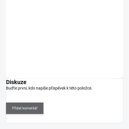
UV/LED Lampa F6 Diamant 86W - fialová
1 290 Kč
SKLADEM
(>5 KS)
1 066 Kč bez DPH
Profesionální UV/LED lampa s výkonem 86W se vyznačuje
designem ve tvaru diamantu, intuitivním ovládáním…
Do košíku
Diskuze
Buďte první, kdo napíše příspěvek k této položce.
Přidat komentář