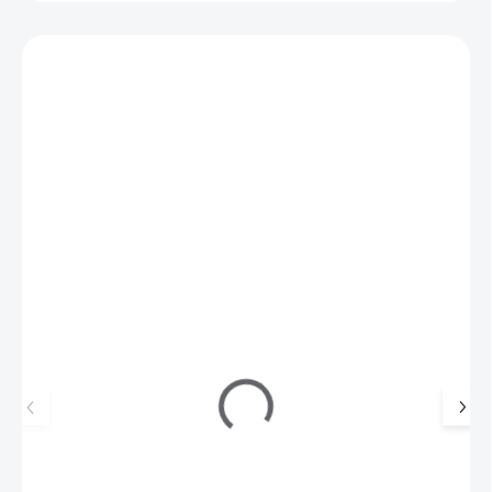
Mohlo by se vám také líbit
770304