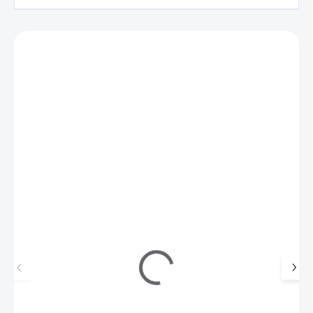
Zákazníci také nakoupili
120163