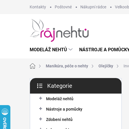
Přejít
Kontakty
Poštovné
Nákupní rádce
Velkoo
na
obsah
MODELÁŽ NEHTŮ
NÁSTROJE A POMŮCK
Domů
Manikúra, péče o nehty
Olejíčky
Inv
P
Kategorie
o
Přeskočit
s
kategorie
t
Modeláž nehtů
r
Nástroje a pomůcky
a
n
Zdobení nehtů
n