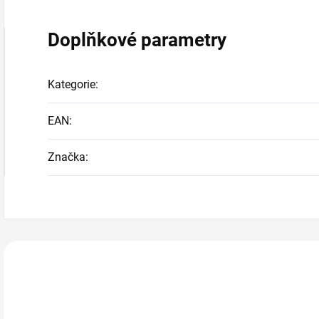
Doplňkové parametry
Kategorie
:
EAN
:
Značka
:
Zákazníci také n
721043
IN2013