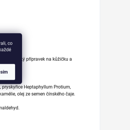
li, co
okaždé
te kosmetický přípravek na kůžičku a
nevstřebá.
asím
j, pryskyřice Heptaphyllum Protium,
 kamélie, olej ze semen čínského čaje.
rmaldehyd.