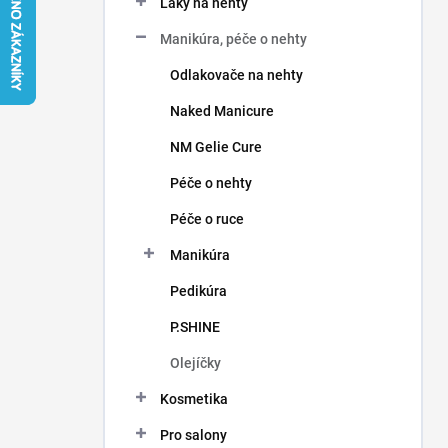
Laky na nehty
í
p
Manikúra, péče o nehty
a
n
Odlakovače na nehty
e
Naked Manicure
l
NM Gelie Cure
Péče o nehty
Péče o ruce
Manikúra
Pedikúra
P.SHINE
Olejíčky
Kosmetika
Pro salony