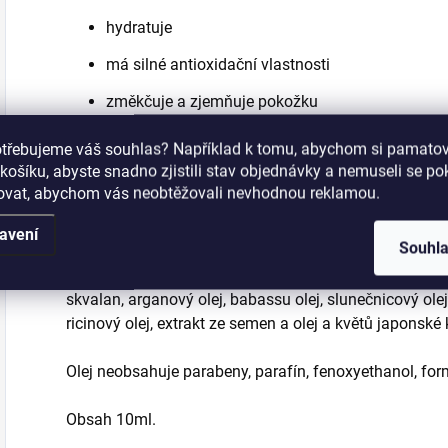
hydratuje
má silné antioxidační vlastnosti
změkčuje a zjemňuje pokožku
otřebujeme váš souhlas? Například k tomu, abychom si pamatova
košíku, abyste snadno zjistili stav objednávky a nemuseli se p
Použití:
šovat, abychom vás neobtěžovali nevhodnou reklamou.
Před použitím lahvičku protřepejte. Naneste a rozetře
nehty a krouživými pohyby masírujte, dokud se zcela 
avení
Souhl
Aktivní látky:
skvalan, arganový olej, babassu olej, slunečnicový ole
ricinový olej, extrakt ze semen a olej a květů japonské
Olej neobsahuje parabeny, parafín, fenoxyethanol, fo
Obsah 10ml.