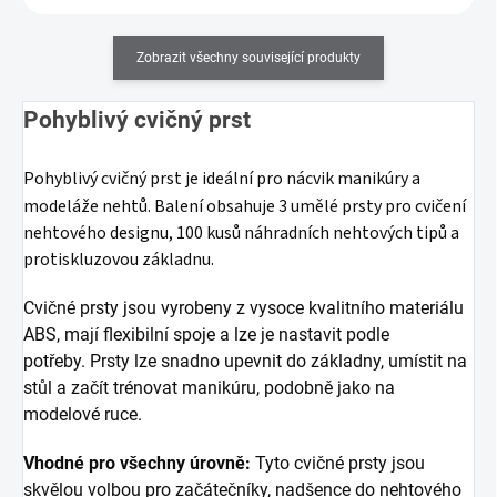
Zobrazit všechny související produkty
Pohyblivý cvičný prst
Pohyblivý cvičný prst je ideální pro nácvik manikúry a
modeláže nehtů.
Balení obsahuje 3 umělé prsty pro cvičení
nehtového designu, 100 kusů náhradních nehtových tipů a
protiskluzovou základnu.
Cvičné prsty jsou vyrobeny z vysoce kvalitního materiálu
ABS, mají flexibilní spoje a lze je nastavit podle
potřeby.
Prsty lze snadno upevnit do základny, umístit na
stůl a začít trénovat manikúru, podobně jako na
modelové ruce.
Vhodné pro všechny úrovně:
Tyto cvičné prsty jsou
skvělou volbou pro začátečníky, nadšence do nehtového