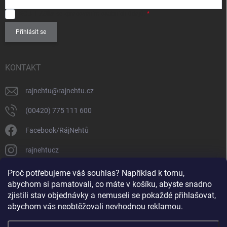
SOUHLASÍM
se zpracováním
osobních údajů
.
Přihlásit se
KONTAKT
rajnehtu
@
rajnehtu.cz
(00420) 775 111 600
Facebook/RájNehtů
rajnehtucz
https://www.youtube.com/@RajnehtuCzc
Proč potřebujeme váš souhlas? Například k tomu,
abychom si pamatovali, co máte v košíku, abyste snadno
zjistili stav objednávky a nemuseli se pokaždé přihlašovat,
abychom vás neobtěžovali nevhodnou reklamou.