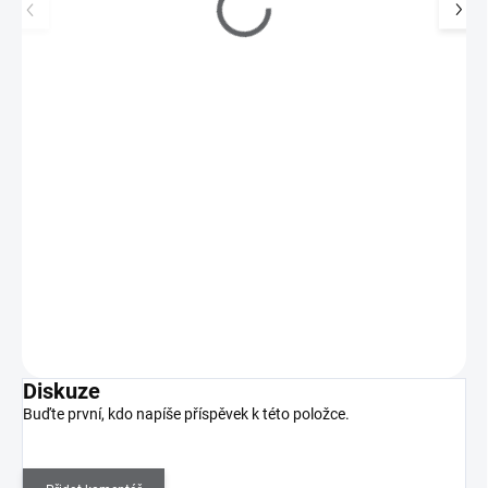
Posilovač nehtů 14 ml
62 Kč
SKLADEM
(>5 KS)
51 Kč bez DPH
Posilovač nehtů je nový ochranný, prodyšný lak na nehty, který se
používá na vysušené, dehydratované…
Do košíku
Diskuze
Buďte první, kdo napíše příspěvek k této položce.