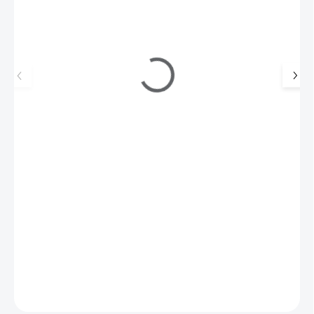
AVON Far Away EDP 10 ml - minibalení
119 Kč
99 Kč
SKLADEM
(>5 KS)
82 Kč bez DPH
Objevte půvab vůně Far Away, která se pro svou nadčasovost
stala ikonickou a velmi oblíbenou vůní.
Do košíku