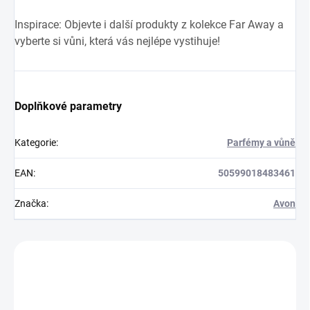
Inspirace:
Objevte i další produkty z kolekce Far Away a
vyberte si vůni, která vás nejlépe vystihuje!
Doplňkové parametry
Kategorie
:
Parfémy a vůně
EAN
:
50599018483461
Značka
:
Avon
Zákazníci také nakoupili