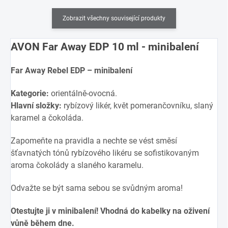
Zobrazit všechny související produkty
AVON Far Away EDP 10 ml - minibalení
Far Away Rebel EDP – minibalení
Kategorie:
orientálně-ovocná.
Hlavní složky:
rybízový likér, květ pomerančovníku, slaný
karamel a čokoláda.
Zapomeňte na pravidla a nechte se vést směsí
šťavnatých tónů rybízového likéru se sofistikovaným
aroma čokolády a slaného karamelu.
Odvažte se být sama sebou se svůdným aroma!
Otestujte ji v minibalení! Vhodná do kabelky na oživení
vůně během dne.