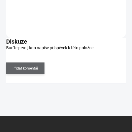
Do košíku
Diskuze
Buďte první, kdo napíše příspěvek k této položce.
Přidat komentář
Z
á
p