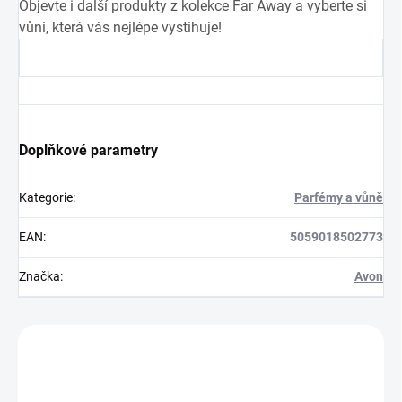
Objevte i další produkty z kolekce Far Away a vyberte si
vůni, která vás nejlépe vystihuje!
Doplňkové parametry
Kategorie
:
Parfémy a vůně
EAN
:
5059018502773
Značka
:
Avon
Zákazníci také nakoupili