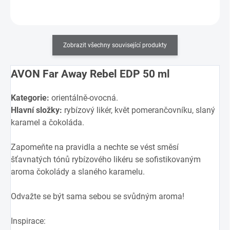
Do košíku
Zobrazit všechny související produkty
AVON Far Away Rebel EDP 50 ml
Kategorie:
orientálně-ovocná.
Hlavní složky:
rybízový likér, květ pomerančovníku, slaný
karamel a čokoláda.
Zapomeňte na pravidla a nechte se vést směsí
šťavnatých tónů rybízového likéru se sofistikovaným
aroma čokolády a slaného karamelu.
Odvažte se být sama sebou se svůdným aroma!
Inspirace: