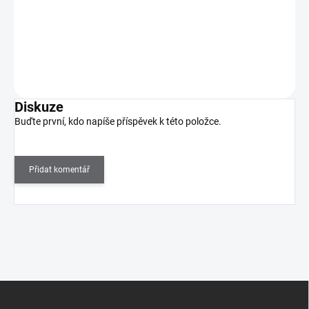
Podtrhněte svou sebejistotu kompozicí svěžích citrusů spolu s
orosenými okvětními lístky jasmínu a smyslnými…
Do košíku
Diskuze
Buďte první, kdo napíše příspěvek k této položce.
Přidat komentář
Z
á