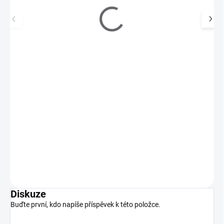
AVON Little Black Dress EDP 10 ml - minibalení
119 Kč
79 Kč
SKLADEM
(3 KS)
65 Kč bez DPH
Její aroma je stejně úchvatné jako žena, pro kterou bylo navrženo.
Do košíku
Diskuze
Buďte první, kdo napíše příspěvek k této položce.