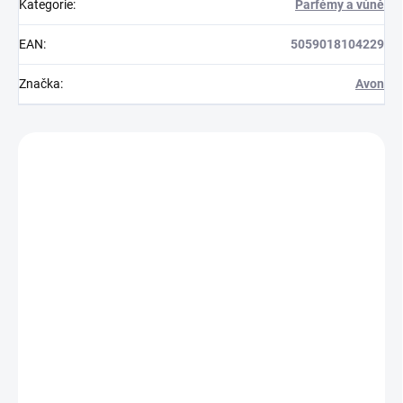
Kategorie
:
Parfémy a vůně
EAN
:
5059018104229
Značka
:
Avon
Zákazníci také nakoupili
854314