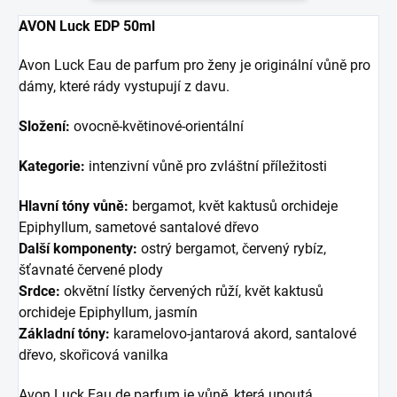
AVON Luck EDP 50ml
Avon Luck Eau de parfum pro ženy je originální vůně pro
dámy, které rády vystupují z davu.
Složení:
ovocně-květinové-orientální
Kategorie:
intenzivní vůně pro zvláštní příležitosti
Hlavní tóny vůně:
bergamot, květ kaktusů orchideje
Epiphyllum, sametové santalové dřevo
Další komponenty:
ostrý bergamot, červený rybíz,
šťavnaté červené plody
Srdce:
okvětní lístky červených růží, květ kaktusů
orchideje Epiphyllum, jasmín
Základní tóny:
karamelovo-jantarová akord, santalové
dřevo, skořicová vanilka
Avon Luck Eau de parfum je vůně, která upoutá