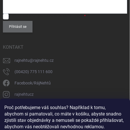
SOUHLASÍM
se zpracováním
osobních údajů
.
Přihlásit se
KONTAKT
rajnehtu
@
rajnehtu.cz
(00420) 775 111 600
Facebook/RájNehtů
rajnehtucz
https://www.youtube.com/@RajnehtuCzc
Proč potřebujeme váš souhlas? Například k tomu,
abychom si pamatovali, co máte v košíku, abyste snadno
zjistili stav objednávky a nemuseli se pokaždé přihlašovat,
abychom vás neobtěžovali nevhodnou reklamou.