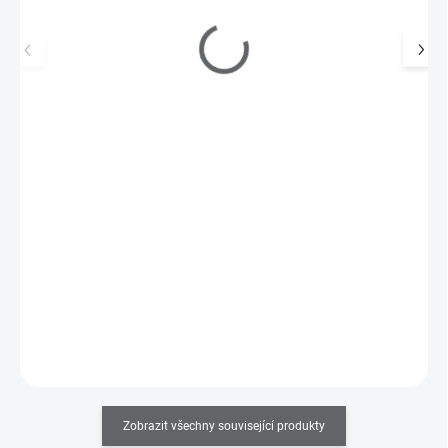
AVON Little Black Dress EDP 50ml + tělové mléko
548 Kč
399 Kč
SKLADEM
(1 KS)
330 Kč bez DPH
Little Black Dress EDP 50ml v sadě s tělovým mlékem. Vůně, která
nikdy nevyjde z módy.
Do košíku
Zobrazit všechny související produkty