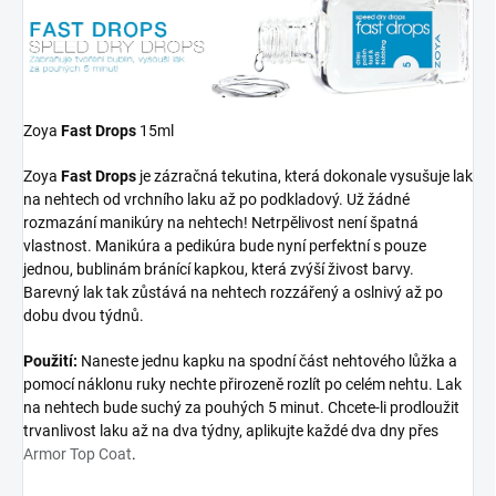
Zoya
Fast Drops
15ml
Zoya
Fast Drops
je zázračná tekutina, která dokonale vysušuje lak
na nehtech od vrchního laku až po podkladový. Už žádné
rozmazání manikúry na nehtech! Netrpělivost není špatná
vlastnost. Manikúra a pedikúra bude nyní perfektní s pouze
jednou, bublinám bránící kapkou, která zvýší živost barvy.
Barevný lak tak zůstává na nehtech rozzářený a oslnivý až po
dobu dvou týdnů.
Použití:
Naneste jednu kapku na spodní část nehtového lůžka a
pomocí náklonu ruky nechte přirozeně rozlít po celém nehtu. Lak
na nehtech bude suchý za pouhých 5 minut. Chcete-li prodloužit
trvanlivost laku až na dva týdny, aplikujte každé dva dny přes
Armor Top Coat
.