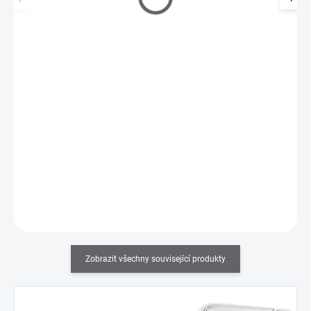
Zoya Renew Polish Rejuvenator 15ml
250 Kč
SKLADEM
(5 KS)
207 Kč bez DPH
Zoya Renew Polish Rejuvenator 15ml obnovuje staré a husté laky
a dělá je novými!
Do košíku
Zobrazit všechny související produkty