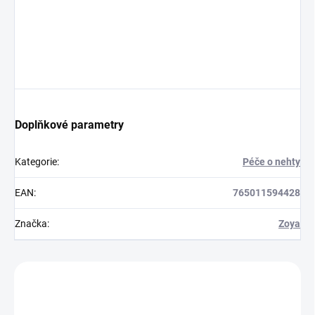
Doplňkové parametry
Kategorie
:
Péče o nehty
EAN
:
765011594428
Značka
:
Zoya
Zákazníci také nakoupili