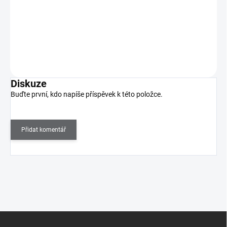
Krém na ruce s uklidňujícím a pečujícím účinkem je určen pro
suchou pokožku.
Do košíku
Diskuze
Buďte první, kdo napíše příspěvek k této položce.
Přidat komentář
Z