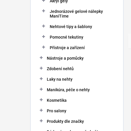
Akryl gely
Jednorázové gelové nálepky
ManiTime
Nehtové tipy a šablony
Pomocné tekutiny
Přístroje a zařízení
Nástroje a pomůcky
Zdobení nehtů
Laky na nehty
Manikúra, péče o nehty
Kosmetika
Pro salony
Produkty dle značky