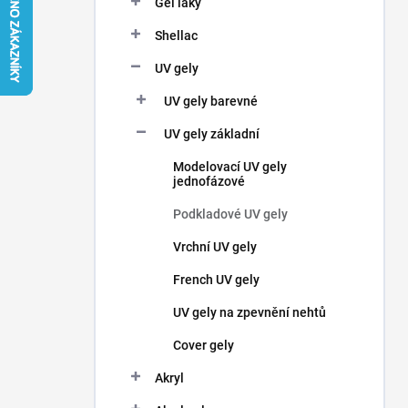
Gel laky
í
p
Shellac
a
n
UV gely
e
UV gely barevné
l
UV gely základní
Modelovací UV gely
jednofázové
Podkladové UV gely
Vrchní UV gely
French UV gely
UV gely na zpevnění nehtů
Cover gely
Akryl