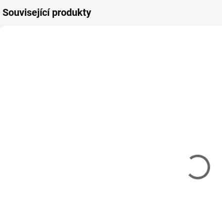
Související produkty
212020
211016
SKLADEM
SKLADEM
(>5 KS)
(>5 KS)
MAKE-UP Gel
Ráj nehtů UV
Š
5 ml - Rose
gel podkladový
č
129 Kč
- 5 ml
107 Kč bez DPH
115 Kč
4
95 Kč bez DPH
Do košíku
Do košíku
Make-up UV gel
V
tělové barvy slouží