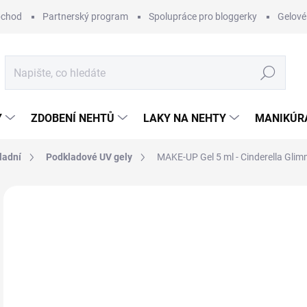
bchod
Partnerský program
Spolupráce pro bloggerky
Gelové
Hledat
Y
ZDOBENÍ NEHTŮ
LAKY NA NEHTY
MANIKÚRA
ladní
Podkladové UV gely
MAKE-UP Gel 5 ml - Cinderella Glim
Neohodnoceno
Podrobnosti hodnocení
ZNAČKA:
RÁJ
1
Měr
SK
cena
MŮŽ
DO: