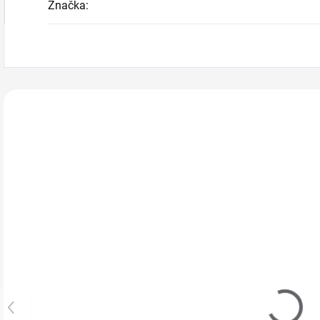
Značka
:
Zákazníci také n
714022
130110
Barevné
Odsávačka
R
kamínky v
prachu -
g
karuselu -
kazetová s
p