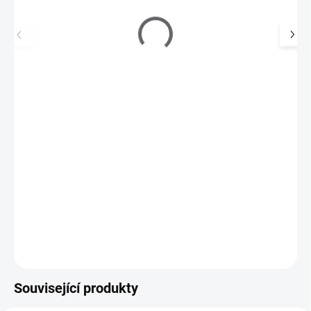
MAKE-UP Gel 5 ml - Cinderella
129 Kč
SKLADEM
(>5 KS)
107 Kč bez DPH
Make-up UV gel tělové barvy slouží k maskování nerovností,
opticky prodlouží nehtové lůžko a zakryje…
Do košíku
Související produkty