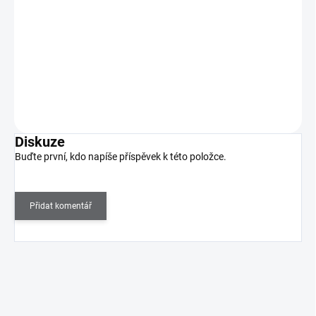
SKLADEM
(>5 KS)
322 Kč bez DPH
Inovovaný modelovací gel čiré barvy pro modelaci gelových
nehtů, vhodný pro domácí i profesionální použití.…
Do košíku
Diskuze
Buďte první, kdo napíše příspěvek k této položce.
Přidat komentář