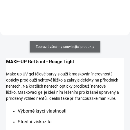
Zobrazit všechny související produkty
MAKE-UP Gel 5 ml - Rouge Light
Make-up UV gel tělové barvy slouží k maskování nerovností,
opticky prodlouží nehtové lůžko a zakryje defekty na přírodních
nehtech. Na kratších nehtech opticky prodlouží nehtové
lůžko. Maskovací gel je ideálním řešením pro krásně upravený a
přirozený vzhled nehtů, ideální také při francouzské manikúře.
Výborné krycí vlastnosti
Strední viskozita