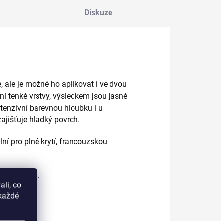
Diskuze
vě, ale je možné ho aplikovat i ve dvou
ní tenké vrstvy, výsledkem jsou jasné
tenzivní barevnou hloubku i u
ajišťuje hladký povrch.
ní pro plné krytí, francouzskou
 30 sekund.
li, co
okaždé