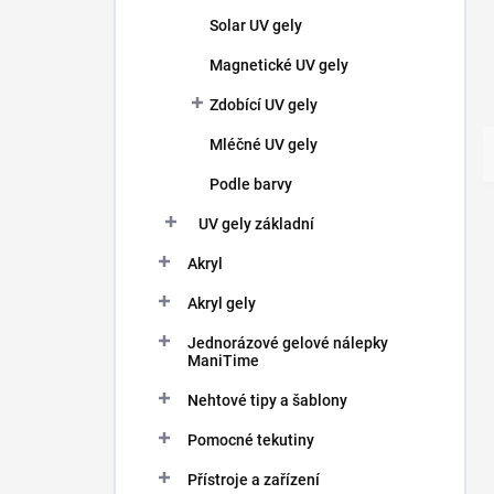
Solar UV gely
Magnetické UV gely
Zdobící UV gely
Mléčné UV gely
Podle barvy
UV gely základní
Akryl
Akryl gely
Jednorázové gelové nálepky
ManiTime
Nehtové tipy a šablony
Pomocné tekutiny
Přístroje a zařízení