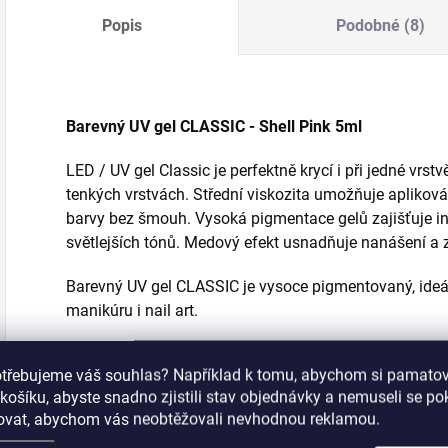
Popis
Podobné (8)
Barevný UV gel CLASSIC - Shell Pink 5ml
LED / UV gel Classic je perfektně krycí i při jedné vrst
tenkých vrstvách. Střední viskozita umožňuje apliková
barvy bez šmouh.
Vysoká pigmentace gelů zajišťuje in
světlejších tónů.
Medový efekt usnadňuje nanášení a z
Barevný UV gel CLASSIC je vysoce pigmentovaný, ideál
manikúru i nail art.
Doba vytvrzení:
UV lampa 120 sekund; LED/UV lampa
otřebujeme váš souhlas? Například k tomu, abychom si pamatova
košíku, abyste snadno zjistili stav objednávky a nemuseli se p
šovat, abychom vás neobtěžovali nevhodnou reklamou.