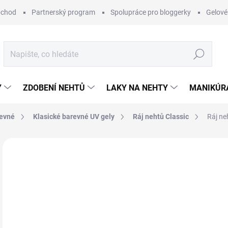
bchod
Partnerský program
Spolupráce pro bloggerky
Gelové
Hledat
Y
ZDOBENÍ NEHTŮ
LAKY NA NEHTY
MANIKÚRA
revné
Klasické barevné UV gely
Ráj nehtů Classic
Ráj ne
Neohodnoceno
Podrobnosti hodnocení
ZNAČKA:
RÁJ
1
Měr
SK
cena
MŮŽ
DO: