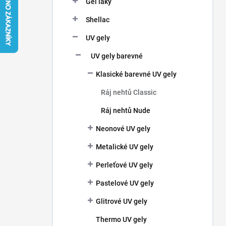
Gel laky
í
p
Shellac
a
n
UV gely
e
UV gely barevné
l
Klasické barevné UV gely
Ráj nehtů Classic
Ráj nehtů Nude
Neonové UV gely
Metalické UV gely
Perleťové UV gely
Pastelové UV gely
Glitrové UV gely
Thermo UV gely