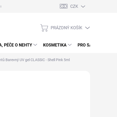
CZK
 nehty - postup
Gelové nehty - postup - šablony
Obchodní podmí
PRÁZDNÝ KOŠÍK
NÁKUPNÍ
KOŠÍK
, PÉČE O NEHTY
KOSMETIKA
PRO SALONY
P
htů Barevný UV gel CLASSIC - Shell Pink 5ml
 NEHTŮ
09 Kč
ná
LADEM
(>5 KS)
:
EME DORUČIT