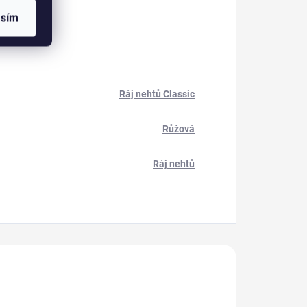
asím
Ráj nehtů Classic
Růžová
Ráj nehtů
akoupili