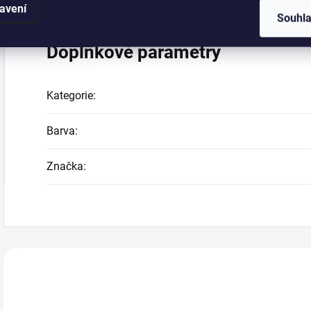
avení
Souhl
Doplňkové parametry
Kategorie
:
Barva
:
Značka
:
Zákazníci také n