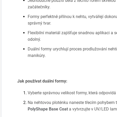
Jednoduché použití dělá z těchto forem skvělou v
začátečníky.
Formy perfektně přilnou k nehtu, vytvářejí dokona
správný tvar.
Flexibilní materiál zajišťuje snadnou aplikaci a 
odolný.
Duální formy urychlují proces prodlužování nehtů
manikúry.
Jak používat duální formy:
Vyberte správnou velikost formy, která odpovídá
Na nehtovou ploténku naneste třecím pohybem 
PolyShape Base Coat
a vytvrzujte v UV/LED la