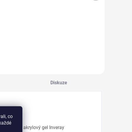
53 Kč bez DPH
Do košíku
Do košíku
Velmi kvalitní štětec
na gel velikosti 4 –
odel lampy na
umělý vlas, barva
ehty Sun X10
oranžová
AX s maximálním
ýkonem 280 W
okáže vytvrzovat
šechny typy gelů a
ybridních gel laků,
teré mají iniciátory
V i LED.
Diskuze
orm Box
li, co
okaždé
určené pro akrylový gel Inveray