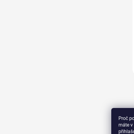
Proč p
máte v 
přihla