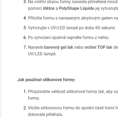
Na vnitřní stranu formy naneste přiměřené množ
pomocí
štětce
a
PolyShape Liquidu
jej vytvarujt
Přiložte formu s naneseným akrylovým gelem na 
Vytvrzujte v UV/LED lampě po dobu 60 sekund.
Po vytvrzení opatrně sejměte formu z nehtu.
Naneste
barevný gel lak
nebo
vrchní TOP lak
dle
UV/LED lampě.
Jak používat silikonové formy:
Přizpůsobte velikost silikonové formy tak, aby 
formy.
Vložte silikonovou formu do spodní části horní fo
dokonale přiléhala.