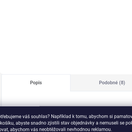
164 Kč bez DPH
6
Do košíku
Do košíku
Šablony na
Profesionální liquid
M
nehtovou modeláž.
z řady PolyShape,
n
Použití při
určený pro práci s
M
prodlužování nehtů
akrylovými gely.
v
gelovou i akrylovou
d
metodou.
v
h
k
U
Popis
Podobné (8)
Inveray PolyShape Professional Dual F
otřebujeme váš souhlas? Například k tomu, abychom si pamatova
košíku, abyste snadno zjistili stav objednávky a nemuseli se p
PolyShape Dual Forms jsou profesionální horní formy 
šovat, abychom vás neobtěžovali nevhodnou reklamou.