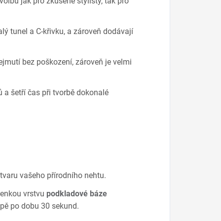
olbu jak pro zkušené stylisty, tak pro
lý tunel a C-křivku, a zároveň dodávají
sejmutí bez poškození, zároveň je velmi
 a šetří čas při tvorbě dokonalé
 tvaru vašeho přírodního nehtu.
tenkou vrstvu
podkladové báze
mpě po dobu 30 sekund.