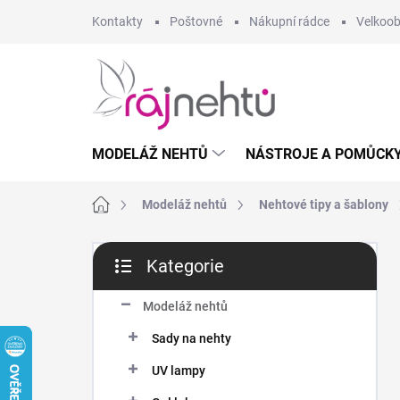
Přejít
Kontakty
Poštovné
Nákupní rádce
Velkoo
na
obsah
MODELÁŽ NEHTŮ
NÁSTROJE A POMŮCK
Domů
Modeláž nehtů
Nehtové tipy a šablony
P
Kategorie
o
Přeskočit
s
kategorie
t
Modeláž nehtů
r
Sady na nehty
a
n
UV lampy
n