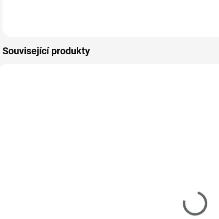
prodlužování nehtů
prodlužování nehtů
p
Do košíku
Do košíku
gelovou i akrylovou
gelovou i akrylovou
g
metodou.…
metodou.…
m
Související produkty
IN5030
713004
SKLADEM
SKLADEM
(>5 KS)
(>5 KS)
Šablony na
Inveray
nehtovou
PolyShape
modeláž 100
Liquid 500 ml
kusů - zlaté
49 Kč
198 Kč
41 Kč bez DPH