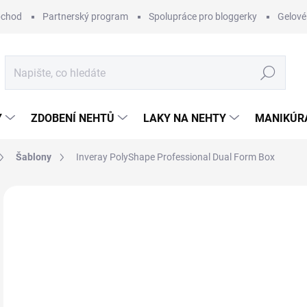
bchod
Partnerský program
Spolupráce pro bloggerky
Gelové
Hledat
Y
ZDOBENÍ NEHTŮ
LAKY NA NEHTY
MANIKÚRA
Šablony
Inveray PolyShape Professional Dual Form Box
2 hodnocení
Podrobnosti hodnocení
ZNAČKA:
INVERA
3
Měr
SK
cena
MŮŽ
DO: