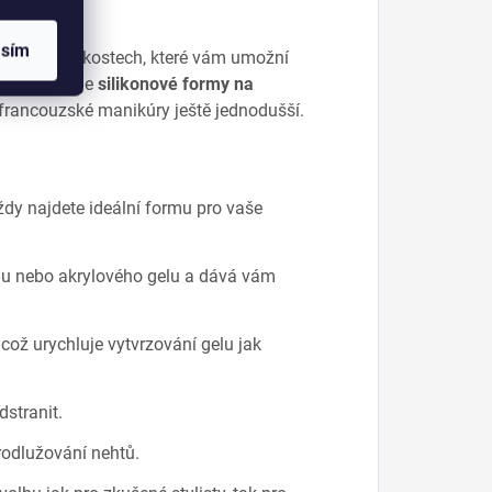
asím
n,
ve 12 velikostech, které vám umožní
víc obsahuje
silikonové formy na
 francouzské manikúry ještě jednodušší.
ždy najdete ideální formu pro vaše
lu nebo akrylového gelu a dává vám
ož urychluje vytvrzování gelu jak
stranit.
rodlužování nehtů.