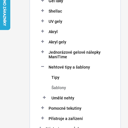
Gel laky
í
p
Shellac
a
n
UV gely
e
Akryl
l
Akryl gely
Jednorázové gelové nálepky
ManiTime
Nehtové tipy a šablony
Tipy
Šablony
Umělé nehty
Pomocné tekutiny
Přístroje a zařízení