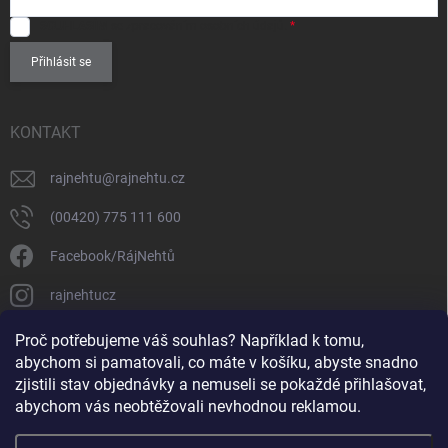
SOUHLASÍM
se zpracováním
osobních údajů
.
Přihlásit se
KONTAKT
rajnehtu
@
rajnehtu.cz
(00420) 775 111 600
Facebook/RájNehtů
rajnehtucz
https://www.youtube.com/@RajnehtuCzc
Proč potřebujeme váš souhlas? Například k tomu,
abychom si pamatovali, co máte v košíku, abyste snadno
zjistili stav objednávky a nemuseli se pokaždé přihlašovat,
abychom vás neobtěžovali nevhodnou reklamou.