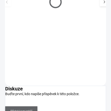
MoYou Razítkovací lak na nehty - Mystique 9 ml
195 Kč
SKLADEM
(3 KS)
161 Kč bez DPH
Razítkovací lak na nehty v 9 ml lahvičce se štětečkem s velmi
silnou pigmentací. Výborně se hodí i na…
Do košíku
Diskuze
Buďte první, kdo napíše příspěvek k této položce.