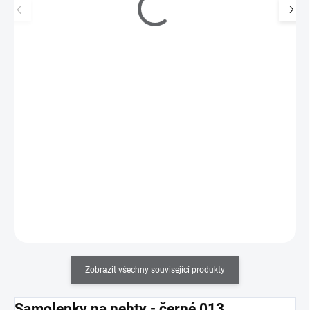
Samolepky na nehty XL zlaté - BP-42
49 Kč
SKLADEM
(>5 KS)
40 Kč bez DPH
Zlaté samolepky pro zdobení přírodních či umělých nehtů.
Do košíku
Zobrazit všechny související produkty
Samolepky na nehty - černé 013