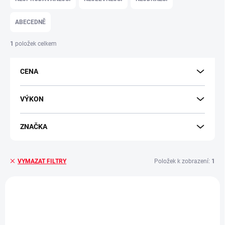
z
e
ABECEDNĚ
n
í
1
položek celkem
p
r
CENA
o
d
u
VÝKON
k
t
ZNAČKA
ů
Položek k zobrazení:
1
VYMAZAT FILTRY
V
ý
IN1000
p
i