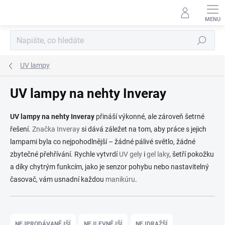
Přejít
na
obsah
Hledat
UV lampy
UV lampy na nehty Inveray
UV lampy na nehty Inveray
přináší výkonné, ale zároveň šetrné
řešení.
Značka Inveray
si dává záležet na tom, aby práce s jejich
lampami byla co nejpohodlnější – žádné pálivé světlo, žádné
zbytečné přehřívání. Rychle vytvrdí
UV gely
i
gel laky
, šetří pokožku
a díky chytrým funkcím, jako je senzor pohybu nebo nastavitelný
časovač, vám usnadní každou
manikúru
.
Ř
a
NEJPRODÁVANĚJŠÍ
NEJLEVNĚJŠÍ
NEJDRAŽŠÍ