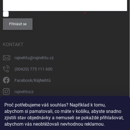
SOUHLASÍM
se zpracováním
osobních údajů
.
Přihlásit se
KONTAKT
rajnehtu
@
rajnehtu.cz
(00420) 775 111 600
Facebook/RájNehtů
rajnehtucz
https://www.youtube.com/@RajnehtuCzc
Proč potřebujeme váš souhlas? Například k tomu,
abychom si pamatovali, co máte v košíku, abyste snadno
zjistili stav objednávky a nemuseli se pokaždé přihlašovat,
abychom vás neobtěžovali nevhodnou reklamou.