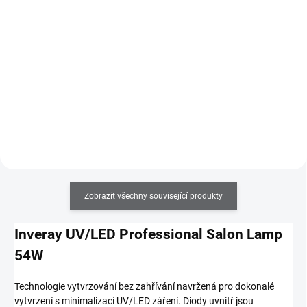
Do košíku
Do košíku
Kompletní sada pro modeláž
Shellac Me obsahuje přírodní
nehtů UV gelem za použití
šelak, který zajistí přirozenou
nehtových šablon. Součástí sady
pružnost a dlouhotrvající lesk. Gel
je i podrobný návod.
laky Shellac Me perfektně drží na
nehtech, mají vysokou intenzitu
barev, jsou odolné proti
poškrábání a nárazům a
jednoduše se odstraňují. K
použití na přírodní nehty.
Zobrazit všechny související produkty
Inveray UV/LED Professional Salon Lamp
54W
Technologie vytvrzování bez zahřívání navržená pro dokonalé
vytvrzení s minimalizací UV/LED záření. Diody uvnitř jsou