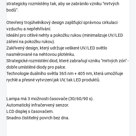
strategicky rozmístěny tak, aby se zabránilo vzniku "mrtvých
bodů".
Otevřený trojúhelníkový design zajišťující správnou cirkulaci
vzduchu a nepřehřívání.
Ideální pro citlivé nehty a pokožku rukou (minimalizuje UV/LED
záření na pokožku rukou).
Zakřivený design, který udržuje veškeré UV/LED světlo
nasměrované na nehtovou ploténku.
Strategické rozmístění diod, které zabraňují vzniku "mrtvých zón" -
dobře umístěné diody pro palce.
Technologie duálního světla 365 nm + 405 nm, která umožňuje
rychlé a přesné vytvrzení jak UV, tak LED produktů.
Lampa má 3 možnosti časovače (30/60/90 s).
Automatický infračervený senzor.
LCD displej s časovačem.
Snadno čistitelný povrch bez dna.