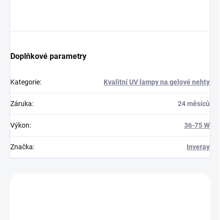
Doplňkové parametry
Kategorie
:
Kvalitní UV lampy na gelové nehty
Záruka
:
24 měsíců
Výkon
:
36-75 W
Značka
:
Inveray
Zákazníci také nakoupili