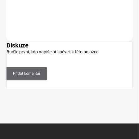
UV/LED gel lak Inveray, zajišťuje dlouhotrvající lesk, jsou veganské,
antialergenní a bez 13 škodlivých…
Do košíku
Diskuze
Buďte první, kdo napíše příspěvek k této položce.
Přidat komentář
Z
á