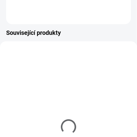
Do košíku
Související produkty
110101
150000
SKLADEM
SKLADEM
(>5 KS)
Sada na gelové nehty
UV gel lak Shellac Me
PROFI
12ml - Base Top Coat
1 090 Kč
290 Kč
901 Kč bez DPH
240 Kč bez DPH