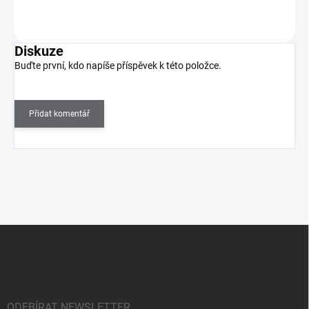
Do košíku
Diskuze
Buďte první, kdo napíše příspěvek k této položce.
Přidat komentář
Z
á
p
a
t
í
ODEBÍRAT NEWSLETTER