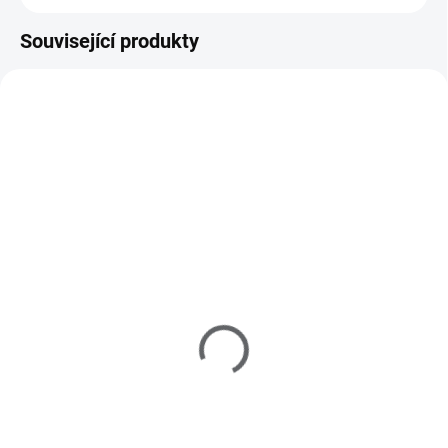
Související produkty
110101
150000
SKLADEM
SKLADEM
(>5 KS)
Sada na gelové nehty
UV gel lak Shellac Me
PROFI
12ml - Base Top Coat
1 090 Kč
290 Kč
901 Kč bez DPH
240 Kč bez DPH
Do košíku
Do košíku
Kompletní sada pro modeláž
Shellac Me obsahuje přírodní