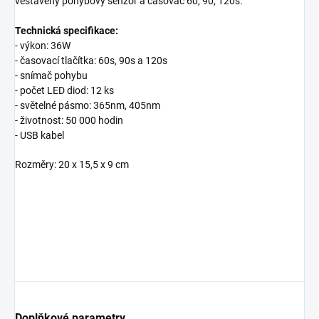
vestavěný pohybový senzor a časovač 60, 90, 120s.
Technická specifikace:
- výkon: 36W
- časovací tlačítka: 60s, 90s a 120s
- snímač pohybu
- počet LED diod: 12 ks
- světelné pásmo: 365nm, 405nm
- životnost: 50 000 hodin
- USB kabel
Rozměry: 20 x 15,5 x 9 cm
Doplňkové parametry