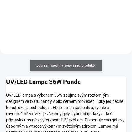
nehtů UV gelem za použití
šelak, který zajistí přirozenou
nehtových šablon. Součástí sady
pružnost a dlouhotrvající lesk. Gel
je i podrobný návod.
laky Shellac Me perfektně drží na
nehtech, mají vysokou intenzitu
barev, jsou odolné proti
poškrábání a nárazům a
jednoduše se odstraňují. K
použití na přírodní nehty.
Zobrazit všechny související produkty
UV/LED Lampa 36W Panda
UV/LED lampa s výkonem 36W zaujme svým roztomilým
designem ve tvaru pandy v bílo černém provedení. Díky jedinečné
konstrukci a technologii LED je lampa spolehlivá, rychle a
rovnoměrně vytvrzuje všechny gely, hybridní gel laky a další
přípravky určené k vytvrzování UV světlem.
Disponuje energeticky
úsporným a vysoce výkonným světelným zdrojem.
Lampa má