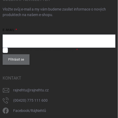
Vložte svůj e-mail a my vám budeme zasílat informace o nových
produktech na našem e-shopu.
E-MAIL
SOUHLASÍM
se zpracováním
osobních údajů
.
Přihlásit se
KONTAKT
rajnehtu
@
rajnehtu.cz
(00420) 775 111 600
Facebook/RájNehtů