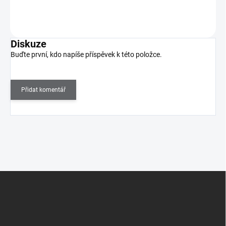
Do košíku
Diskuze
Buďte první, kdo napíše příspěvek k této položce.
Přidat komentář
Z
á
p
a
t