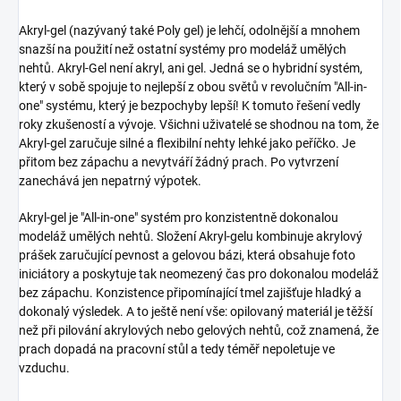
Akryl-gel (nazývaný také Poly gel) je lehčí, odolnější a mnohem
snazší na použití než ostatní systémy pro modeláž umělých
nehtů. Akryl-Gel není akryl, ani gel. Jedná se o hybridní systém,
který v sobě spojuje to nejlepší z obou světů v revolučním "All-in-
one" systému, který je bezpochyby lepší! K tomuto řešení vedly
roky zkušeností a vývoje. Všichni uživatelé se shodnou na tom, že
Akryl-gel zaručuje silné a flexibilní nehty lehké jako peříčko. Je
přitom bez zápachu a nevytváří žádný prach. Po vytvrzení
zanechává jen nepatrný výpotek.
Akryl-gel je "All-in-one" systém pro konzistentně dokonalou
modeláž umělých nehtů. Složení Akryl-gelu kombinuje akrylový
prášek zaručující pevnost a gelovou bázi, která obsahuje foto
iniciátory a poskytuje tak neomezený čas pro dokonalou modeláž
bez zápachu. Konzistence připomínající tmel zajišťuje hladký a
dokonalý výsledek. A to ještě není vše: opilovaný materiál je těžší
než při pilování akrylových nebo gelových nehtů, což znamená, že
prach dopadá na pracovní stůl a tedy téměř nepoletuje ve
vzduchu.