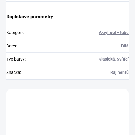
Doplňkové parametry
Kategorie
:
Akryl-gel v tubě
Barva
:
Bílá
Typ barvy
:
Klasická
,
Svítící
Značka
:
Ráj nehtů
Zákazníci také nakoupili
150000