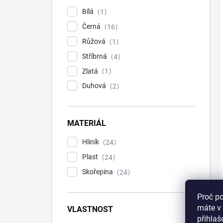
Bílá
1
Černá
16
Růžová
1
Stříbrná
4
Zlatá
1
Duhová
2
MATERIÁL
Hliník
24
Plast
24
Skořepina
24
Proč p
máte v 
VLASTNOST
přihla