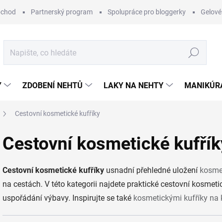
bchod
Partnerský program
Spolupráce pro bloggerky
Gelové
Hledat
Y
ZDOBENÍ NEHTŮ
LAKY NA NEHTY
MANIKÚRA
Cestovní kosmetické kufříky
Cestovní kosmetické kufřík
Cestovní kosmetické kufříky
usnadní přehledné uložení
kosme
na cestách. V této kategorii najdete praktické cestovní kosmet
uspořádání výbavy. Inspirujte se také
kosmetickými kufříky na