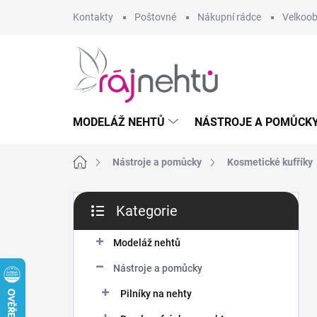
Přejít
Kontakty
Poštovné
Nákupní rádce
Velkoo
na
obsah
MODELÁŽ NEHTŮ
NÁSTROJE A POMŮCK
Domů
Nástroje a pomůcky
Kosmetické kufříky
P
Kategorie
o
Přeskočit
s
kategorie
t
Modeláž nehtů
r
Nástroje a pomůcky
a
n
Pilníky na nehty
n