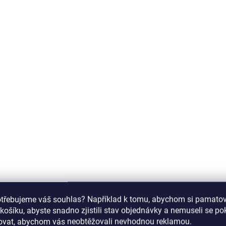
790026
ZDARMA
SKLADEM
S
(>5 KS)
Kosmetický kufr
Kosmetický kufří
LUXURY 4v1 - růžový
DIAMOND černý
3 590 Kč
1 050 Kč
2 967 Kč bez DPH
868 Kč bez DPH
otřebujeme váš souhlas? Například k tomu, abychom si pamatova
košíku, abyste snadno zjistili stav objednávky a nemuseli se p
Do košíku
Do košíku
šovat, abychom vás neobtěžovali nevhodnou reklamou.