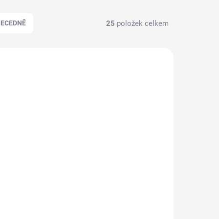
25
položek celkem
BECEDNĚ
790016
790029
ZDARMA
ZDARMA
KLADEM
SKLADEM
(1 KS)
(>5 KS)
Kosmetický kufr
ný, se
LUXURY 3v1 - černo-
černý se dvěma