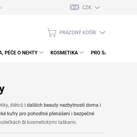
CZK
 nehty - postup
Gelové nehty - postup - šablony
Obchodní podmí
PRÁZDNÝ KOŠÍK
NÁKUPNÍ
KOŠÍK
, PÉČE O NEHTY
KOSMETIKA
PRO SALONY
P
y
tiky
,
štětců
i dalších beauty nezbytností doma i
ické kufry pro pohodlné přenášení i bezpečné
 kolečkách
či
kosmetickými taškami
.