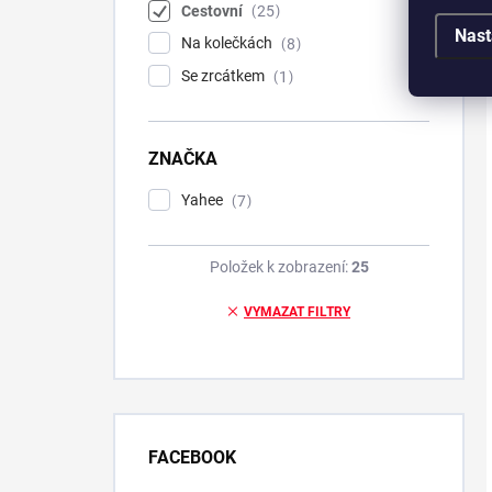
Cestovní
25
Nast
Na kolečkách
8
Se zrcátkem
1
ZNAČKA
Yahee
7
Položek k zobrazení:
25
VYMAZAT FILTRY
FACEBOOK