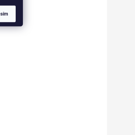
ký
Krásný, praktický a lehký
asím
kosmetický kufřík na laky na
a
nehty nebo jiné kosmetické
py a
doplňky do terénu i pro
domácí skladování.
791038
791041
KLADEM
SKLADEM
(>5 KS)
(>5 KS)