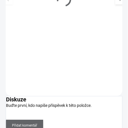
Kosmetický kufřík UNICORN malý 603-10
890 Kč
SKLADEM
(>5 KS)
736 Kč bez DPH
Profesionální kosmetický kufřík pro přehledné uskladnění
materiálu na modeláž nehtů, UV lampy a jiné…
Do košíku
Diskuze
Buďte první, kdo napíše příspěvek k této položce.
Přidat komentář