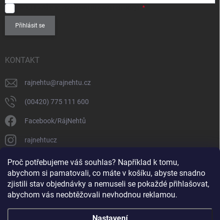
SOUHLASÍM
se zpracováním
osobních údajů
.
Přihlásit se
KONTAKT
rajnehtu
@
rajnehtu.cz
(00420) 775 111 600
Facebook/RájNehtů
rajnehtucz
https://www.youtube.com/@RajnehtuCzc
Proč potřebujeme váš souhlas? Například k tomu,
abychom si pamatovali, co máte v košíku, abyste snadno
zjistili stav objednávky a nemuseli se pokaždé přihlašovat,
abychom vás neobtěžovali nevhodnou reklamou.
Nastavení