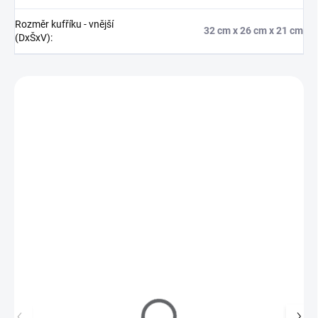
Rozměr kufříku - vnější
32 cm x 26 cm x 21 cm
(DxŠxV)
:
Zákazníci také nakoupili
791018