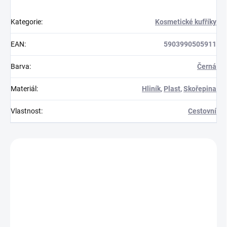
Kategorie
:
Kosmetické kufříky
EAN
:
5903990505911
Barva
:
Černá
Materiál
:
Hliník
,
Plast
,
Skořepina
Vlastnost
:
Cestovní
Zákazníci také nakoupili
791018