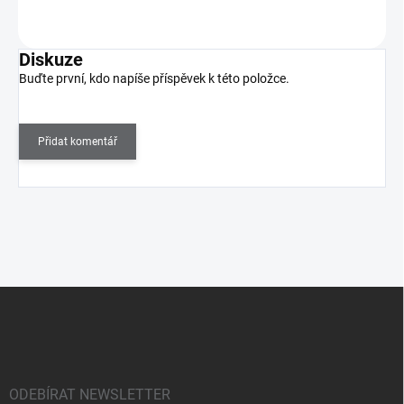
Do košíku
Diskuze
Buďte první, kdo napíše příspěvek k této položce.
Přidat komentář
Z
á
p
a
t
í
ODEBÍRAT NEWSLETTER