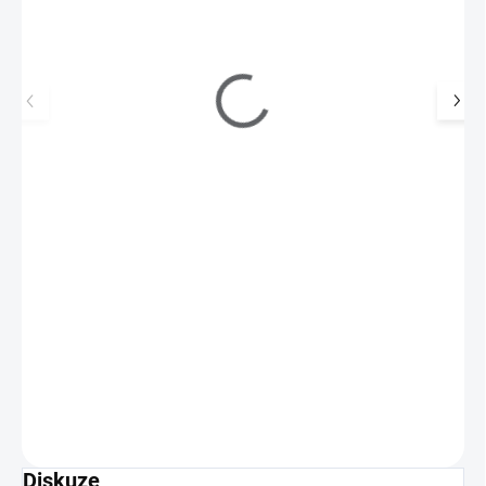
AVON Rtěnka Ultra Shimmer 86 SPRING BLING
179 Kč
99 Kč
SKLADEM
(1 KS)
82 Kč bez DPH
Objevte rtěnku, která spojuje ultra sytou barvu, dokonalou
přesnost a luxusní péči!
Do košíku
Diskuze