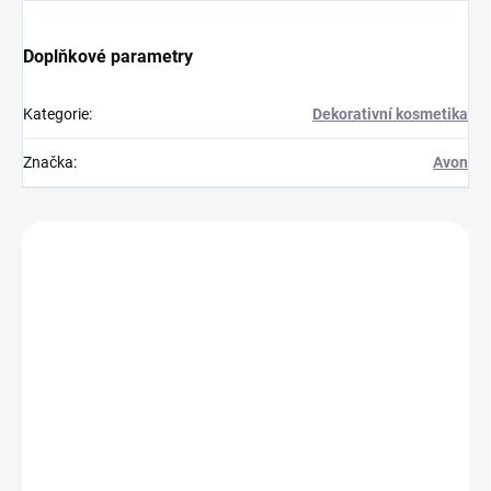
Doplňkové parametry
Kategorie
:
Dekorativní kosmetika
Značka
:
Avon
Zákazníci také nakoupili
852294