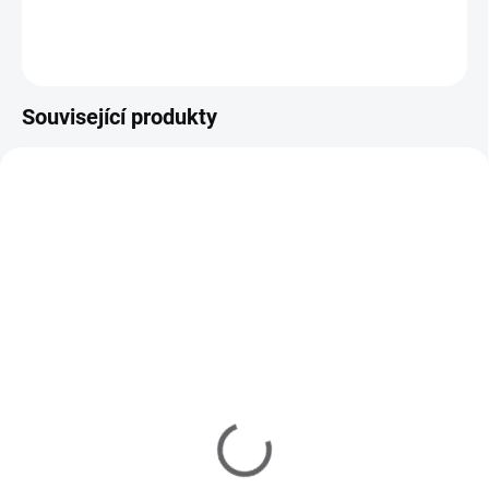
Do košíku
Související produkty
855175
900133
SKLADEM
SKLADEM
(2 KS)
(1 KS)
AVON Sada Anew
Kosmetická čelenka
Ultimate s Protinolem™
OMG! - růžová
549 Kč
90 Kč
454 Kč bez DPH
74 Kč bez DPH