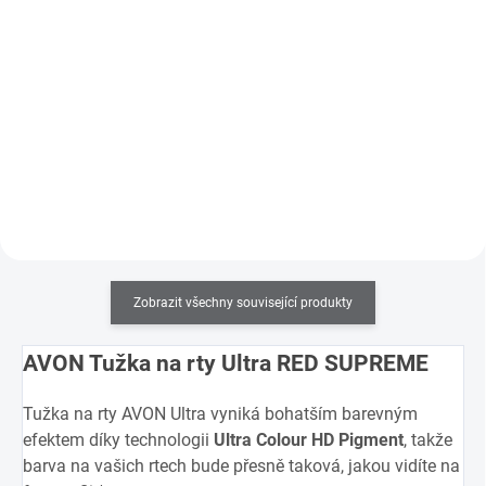
Do košíku
Do košíku
Připravte se na omlazující účinky,
Trendy kosmetická čelenka je
zmírnění viditelnosti vrásek a
ideálním pomocníkem pro
zlepšení zářivosti pleti. UVA/UVB
zafixování vlasů při aplikaci
ochrana pomocí SPF 20. Pro pleť
make-upu, krémů a masek na
40+.
obličej či jakékoliv jiné péče o
pleť.
Zobrazit všechny související produkty
AVON Tužka na rty Ultra RED SUPREME
Tužka na rty AVON Ultra vyniká bohatším barevným
efektem díky technologii
Ultra Colour HD Pigment
, takže
barva na vašich rtech bude přesně taková, jakou vidíte na