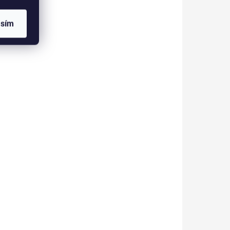
el
Lak No. 301 THE
IMISM
BIGGEST LOVE
asím
330 Kč
273 Kč bez DPH
Do košíku
jedné
UV/LED gel lak Inveray,
rvající
zajišťuje dlouhotrvající lesk,
jsou veganské, antialergenní a
bez 13 škodlivých složek.
INV298
INV289