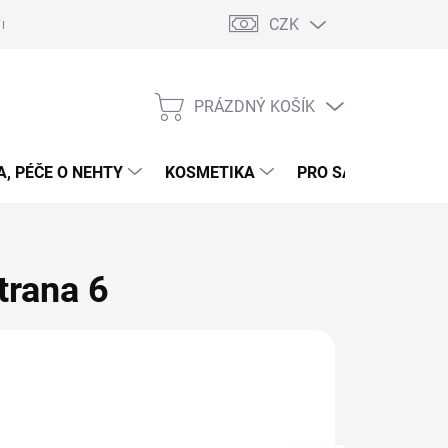
CZK
 nehty - postup
Gelové nehty - postup - šablony
Obchodní podmí
PRÁZDNÝ KOŠÍK
NÁKUPNÍ
KOŠÍK
, PÉČE O NEHTY
KOSMETIKA
PRO SALONY
P
Strana 6