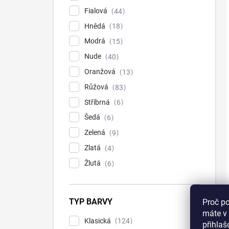
Fialová
44
Hnědá
18
Modrá
15
Nude
40
Oranžová
13
Růžová
83
Stříbrná
6
Šedá
6
Zelená
9
Zlatá
4
Žlutá
6
TYP BARVY
Proč p
máte v 
Klasická
124
přihla