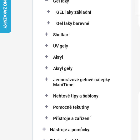
Gel laky
í
p
GEL laky základní
a
n
Gel laky barevné
e
Shellac
l
UV gely
Akryl
Akryl gely
Jednorázové gelové nálepky
ManiTime
Nehtové tipy a šablony
Pomocné tekutiny
Přístroje a zařízení
Nástroje a pomůcky