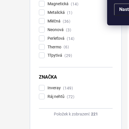
Magnetická
14
Nast
Metalická
1
Mléčná
36
Neonová
3
Perleťová
14
Thermo
6
Třpytivá
29
ZNAČKA
Inveray
149
Ráj nehtů
72
Položek k zobrazení:
221