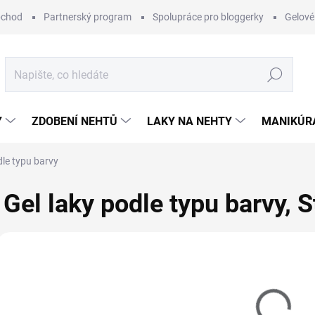
bchod
Partnerský program
Spolupráce pro bloggerky
Gelové
Hledat
Y
ZDOBENÍ NEHTŮ
LAKY NA NEHTY
MANIKÚRA
dle typu barvy
Gel laky podle typu barvy
, 
Vybráno pro vás