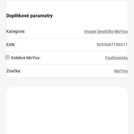
Doplňkové parametry
Kategorie
:
Image Destičky MoYou
EAN
:
5055687190211
?
Kolekce MoYou
:
Fashionista
Značka
:
MoYou
Zákazníci také nakoupili
MFRE10