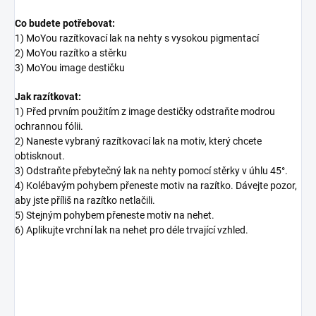
Co budete potřebovat:
1) MoYou razítkovací lak na nehty s vysokou pigmentací
2) MoYou razítko a stěrku
3) MoYou image destičku
Jak razítkovat:
1) Před prvním použitím z image destičky odstraňte modrou
ochrannou fólii.
2) Naneste vybraný razítkovací lak na motiv, který chcete
obtisknout.
3) Odstraňte přebytečný lak na nehty pomocí stěrky v úhlu 45°.
4) Kolébavým pohybem přeneste motiv na razítko. Dávejte pozor,
aby jste příliš na razítko netlačili.
5) Stejným pohybem přeneste motiv na nehet.
6) Aplikujte vrchní lak na nehet pro déle trvající vzhled.