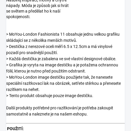
Nasbírej inspiraci, motivy a chytré
nápady. Móda je způsob jak si hrát
se světem a předělat ho k naší
spokojenosti.
> MoYou-London Fashionista 11 obsahuje jednu velkou grafiku
skládající se z několika menších motivů.
> Destička z nerezové oceli měří 6.5 x 12.5cm a má vinylové
pozadí pro snadnější použití.
> Každá destička je zabalena ve své vlastní designové obálce.
> Grafika je vyryta na image destičku a je potažena ochrannou
fólií, kterou je nutno před použitím odstranit.
> MoYou-London image destičku použijete tak, že nanesete
speciální razítkovací lak na obrázek, setřete stěrkou a přenesete
razítkem na nehet.
> Tento produkt obsahuje pouze image destičku.
Další produkty potřebné pro razítkování je potřeba zakoupit
samostatně a naleznete je na našem eshopu.
POUŽITÍ: