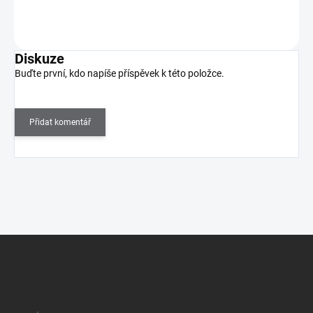
Do košíku
Diskuze
Buďte první, kdo napíše příspěvek k této položce.
Přidat komentář
Z
á
p
a
t