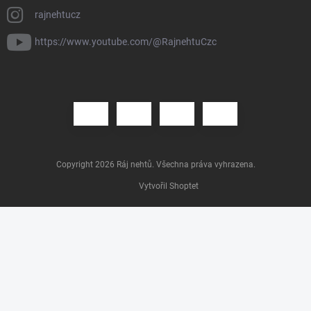
rajnehtucz
https://www.youtube.com/@RajnehtuCzc
Copyright 2026
Ráj nehtů
. Všechna práva vyhrazena.
Vytvořil Shoptet