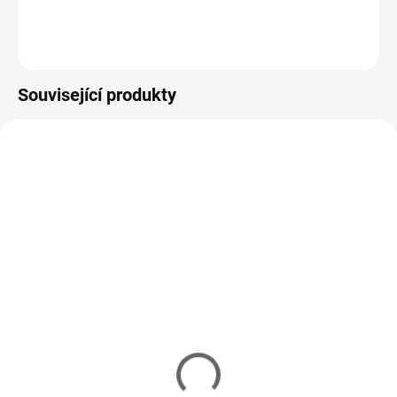
Do košíku
Související produkty
M40021
M10014
SKLADEM
SKLADEM
(1 KS)
(>5 KS)
MoYou Razítko a Stěrka
MoYou Razítkovací lak
na nehty Rectangular
na nehty - Black Knight 9
Clear
ml
225 Kč
195 Kč