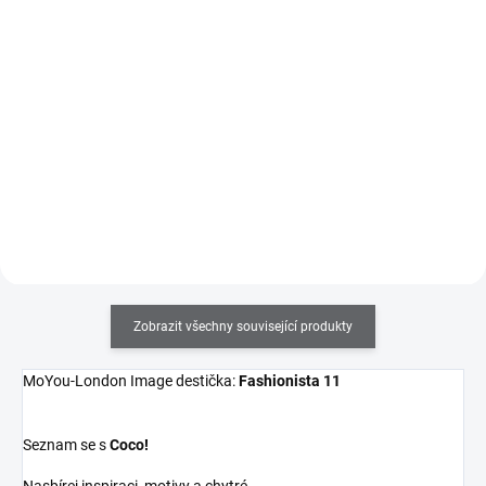
186 Kč bez DPH
161 Kč bez DPH
Do košíku
Do košíku
Obdelníkové měkké a lepivé
Razítkovací lak na nehty v 9ml
celoprůhledné razítko, které vám
lahvičce se štětečkem s velmi
poskytne úplný přehled o tom
silnou pigmentací. Výborně se
kam tisknete. V balení se
hodí i na klasické celoplošné
stěrkou.
lakování nehtů.
Zobrazit všechny související produkty
MoYou-London Image destička:
Fashionista 11
Seznam se s
Coco!