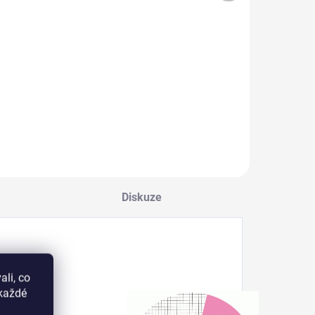
Do košíku
Do košíku
azítkovací lak na
Vysoce lesklý
ehty v 9ml
vrchní lak na
ahvičce se
nehty v 10ml
tětečkem s velmi
lahvičce se
ilnou pigmentací.
štětečkem,
ýborně se hodí i
formulován pro boj
a klasické
proti šmouhám a
eloplošné lakování
rozmazání.
ehtů.
Diskuze
li, co
okaždé