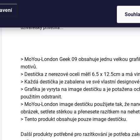
Seznam se se
Siri!
avení
Souhl
Ona není asociální, jen prostě není
uživatelsky přívětivá...
> MoYou-London Geek 09 obsahuje jednu velkou grafik
motivů.
> Destička z nerezové oceli měří 6.5 x 12.5cm a má vi
> Každá destička je zabalena ve své vlastní designov
> Grafika je vyryta na image destičku a je potažena och
použitím odstranit.
> MoYou-London image destičku použijete tak, že nanes
obrázek, setřete stěrkou a přenesete razítkem na nehet
> Tento produkt obsahuje pouze image destičku.
Další produkty potřebné pro razítkování je potřeba za