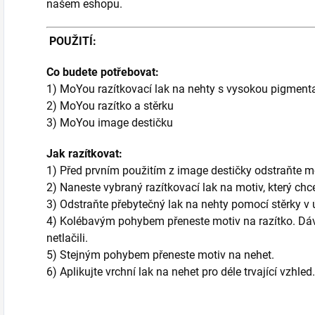
našem eshopu.
POUŽITÍ:
Co budete potřebovat:
1) MoYou razítkovací lak na nehty s vysokou pigment
2) MoYou razítko a stěrku
3) MoYou image destičku
Jak razítkovat:
1) Před prvním použitím z image destičky odstraňte m
2) Naneste vybraný razítkovací lak na motiv, který chc
3) Odstraňte přebytečný lak na nehty pomocí stěrky v 
4) Kolébavým pohybem přeneste motiv na razítko. Dávejt
netlačili.
5) Stejným pohybem přeneste motiv na nehet.
6) Aplikujte vrchní lak na nehet pro déle trvající vzhled.