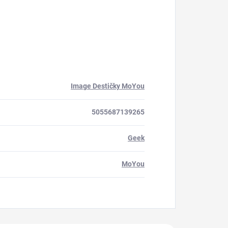
Image Destičky MoYou
5055687139265
Geek
MoYou