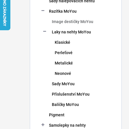
Sady nalepovacích nehtů
í
p
Razítka MoYou
a
n
Image destičky MoYou
e
Laky na nehty MoYou
l
Klasické
Perleťové
Metalické
Neonové
Sady MoYou
Příslušenství MoYou
Balíčky MoYou
Pigment
Samolepky na nehty