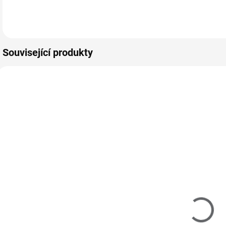
rozměrech 10.5 x
rozměrech 10.5 x
r
Do košíku
Do košíku
4.7cm složený z
4.7 cm, vytvořen z
4
více vzorů…
několika…
m
Související produkty
M40021
M10014
SKLADEM
SKLADEM
(1 KS)
(>5 KS)
MoYou Razítko
MoYou
R
a Stěrka na
Razítkovací
l
nehty
lak na nehty -
I
Rectangular
Black Knight 9
225 Kč
195 Kč
Clear
ml
1