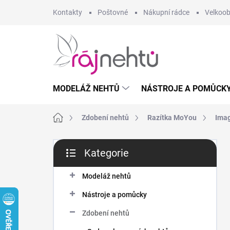
Přejít
Kontakty
Poštovné
Nákupní rádce
Velkoo
na
obsah
MODELÁŽ NEHTŮ
NÁSTROJE A POMŮCK
Domů
Zdobení nehtů
Razítka MoYou
Imag
P
Kategorie
o
Přeskočit
s
kategorie
t
Modeláž nehtů
r
Nástroje a pomůcky
a
n
Zdobení nehtů
n