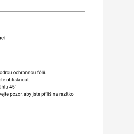
ací
odrou ochrannou fólii.
ete obtisknout.
úhlu 45°.
e pozor, aby jste příliš na razítko