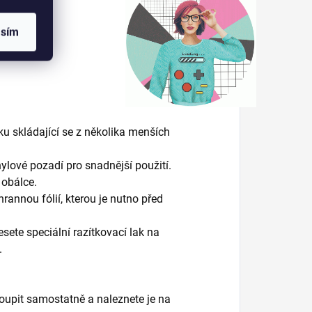
asím
u skládající se z několika menších
nylové pozadí pro snadnější použití.
é obálce.
rannou fólií, kterou je nutno před
ete speciální razítkovací lak na
.
koupit samostatně a naleznete je na