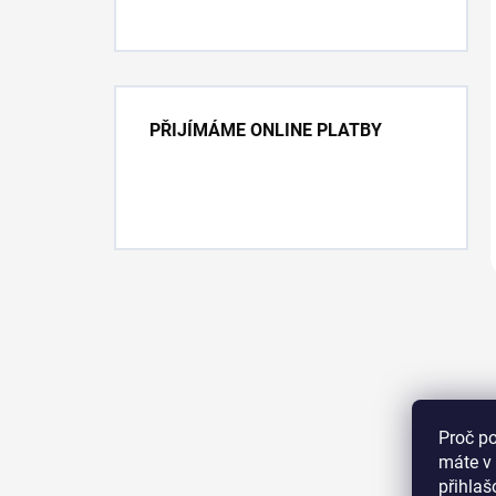
PŘIJÍMÁME ONLINE PLATBY
Proč p
máte v 
přihla