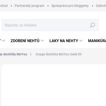
bchod
Partnerský program
Spolupráce pro bloggerky
Gelové
Hledat
Y
ZDOBENÍ NEHTŮ
LAKY NA NEHTY
MANIKÚRA
e destičky MoYou
Image destička MoYou Geek 09
Neohodnoceno
Podrobnosti hodnocení
ZNAČKA:
MO
1
Měr
MO
cena
MOŽ