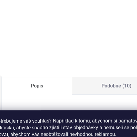
186 Kč bez DPH
161 Kč bez DPH
Do košíku
Do košíku
R
Obdelníkové měkké
Razítkovací lak na
n
a lepivé
nehty v 9ml
l
celoprůhledné razítko,
lahvičce se
š
které vám poskytne
štětečkem s velmi
s
úplný přehled o tom
silnou pigmentací.
V
kam tisknete. V
Výborně se hodí i
n
balení se stěrkou.
na klasické
c
celoplošné lakování
n
nehtů.
Popis
Podobné (10)
MoYou-London Image destička:
Geek 09
otřebujeme váš souhlas? Například k tomu, abychom si pamatova
košíku, abyste snadno zjistili stav objednávky a nemuseli se p
šovat, abychom vás neobtěžovali nevhodnou reklamou.