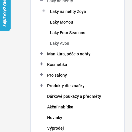
Laky na nehty
í
p
Laky na nehty Zoya
a
n
Laky MoYou
e
Laky Four Seasons
l
Laky Avon
Manikúra, péče o nehty
Kosmetika
Pro salony
Produkty dle značky
Dárkové poukazy a předměty
Akční nabídka
Novinky
Výprodej