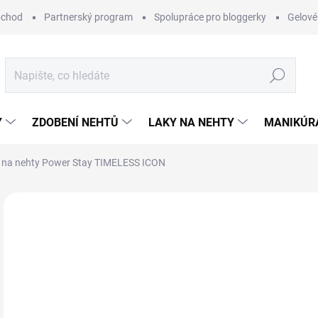
bchod
Partnerský program
Spolupráce pro bloggerky
Gelové
Hledat
Y
ZDOBENÍ NEHTŮ
LAKY NA NEHTY
MANIKÚRA
na nehty Power Stay TIMELESS ICON
Neohodnoceno
Podrobnosti hodnocení
ZNAČKA:
AV
1
Měr
SK
cena
MŮŽ
DO: