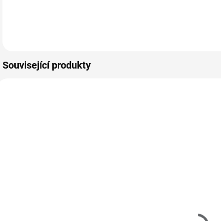
extrémním leskem
extrémním leskem
e
a sjednoceným
a sjednoceným
a
Do košíku
Do košíku
krytím.
krytím.
k
Související produkty
Z20005
Z20102
MOMENTÁLNĚ
MOMENTÁLNĚ
NEDOSTUPNÉ
NEDOSTUPNÉ
Z
Zoya Armor
Zoya Remove+
n
Top Coat 15ml
Nail Polish
Remover
250 Kč
237ml