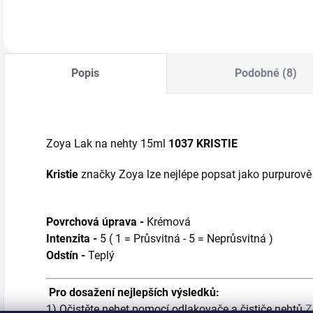
modrou barvu
č
Do košíku
Do košíku
moře.
m
Popis
Podobné (8)
Zoya Lak na nehty 15ml
1037 KRISTIE
Kristie
značky Zoya
lze nejlépe popsat jako purpurov
Povrchová úprava -
Krémová
Intenzita -
5 ( 1 = Průsvitná - 5 = Neprůsvitná )
Odstín -
Teplý
Pro dosažení nejlepších výsledků:
1) Očistěte nehet pomocí odlakovače a čističe nehtů
Z