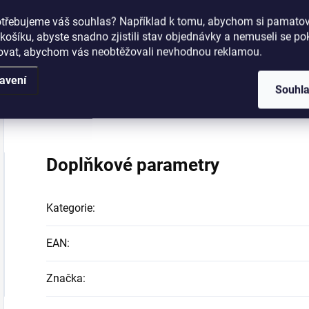
2) Vyberte ten správný podkladový lak:
Zoya Anchor
p
otřebujeme váš souhlas? Například k tomu, abychom si pamatova
nerovný povrch nehtů. Naneste na nehet.
košíku, abyste snadno zjistili stav objednávky a nemuseli se p
3) Aplikujte 2 vrstvy oblíbeného barevného
laku na ne
šovat, abychom vás neobtěžovali nevhodnou reklamou.
4) Naneste vrchní lak
Zoya Armor
5) Aplikujte jednu kapku
Zoya Fast Drop
na spodní čás
avení
Souhl
Při dodržení těchto pěti kroků vydrží lak na nehtech 
Doplňkové parametry
Kategorie
:
EAN
:
Značka
: