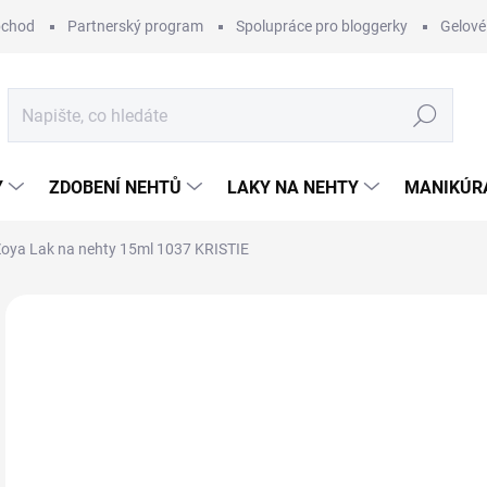
bchod
Partnerský program
Spolupráce pro bloggerky
Gelové
Hledat
Y
ZDOBENÍ NEHTŮ
LAKY NA NEHTY
MANIKÚRA
oya Lak na nehty 15ml 1037 KRISTIE
Neohodnoceno
Podrobnosti hodnocení
ZNAČKA:
ZOY
2
Měr
MO
cena
MOŽ