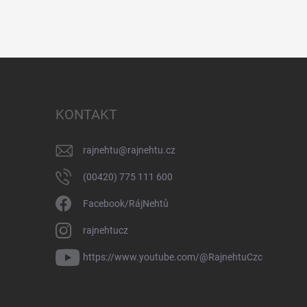
KONTAKT
rajnehtu
@
rajnehtu.cz
(00420) 775 111 600
Facebook/RájNehtů
rajnehtucz
https://www.youtube.com/@RajnehtuCzc