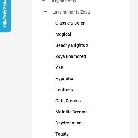
Laky na nehty
í
p
Laky na nehty Zoya
a
n
Classic & Color
e
Magical
l
Beachy Brights 2
Zoya Enamored
Y2K
Hypnotic
Leathers
Cafe Creams
Metallic Dreams
Daydreaming
Toasty