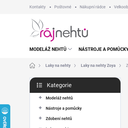
Přejít
Kontakty
Poštovné
Nákupní rádce
Velkoo
na
obsah
MODELÁŽ NEHTŮ
NÁSTROJE A POMŮCK
Domů
Laky na nehty
Laky na nehty Zoya
Z
P
Kategorie
o
Přeskočit
s
kategorie
t
Modeláž nehtů
r
Nástroje a pomůcky
a
n
Zdobení nehtů
n