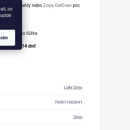
ro zdravé nehty nebo
Zoya GetEven
pro
li, co
okaždé
hty Zoya
t nehtového lůžka
asím
až po dobu 14 dní!
Laky Zoya
765011065041
Zoya