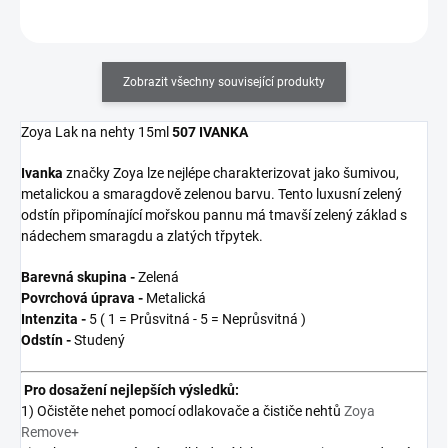
Zobrazit všechny související produkty
Zoya Lak na nehty 15ml
507 IVANKA
Ivanka
značky Zoya
lze nejlépe charakterizovat jako šumivou,
metalickou a smaragdově zelenou barvu. Tento luxusní zelený
odstín připomínající mořskou pannu má tmavší zelený základ s
nádechem smaragdu a zlatých třpytek.
Barevná skupina -
Zelená
Povrchová úprava -
Metalická
Intenzita -
5 ( 1 = Průsvitná - 5 = Neprůsvitná )
Odstín -
Studený
Pro dosažení nejlepších výsledků:
1) Očistěte nehet pomocí odlakovače a čističe nehtů
Zoya
Remove+