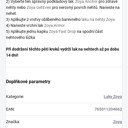
2) Vyberte ten správný podkladový lak:
Zoya Anchor
pro zdravé
nehty nebo
Zoya GetEven
pro nerovný povrch nehtů. Naneste na
nehet.
3) Aplikujte 2 vrstvy oblíbeného barevného
laku na nehty Zoya
4) Naneste vrchní lak
Zoya Armor
5) Aplikujte jednu kapku
Zoya Fast Drop
na spodní část
nehtového lůžka
Při dodržení těchto pěti kroků vydrží lak na nehtech až po dobu
14 dní!
Doplňkové parametry
Kategorie
:
Laky Zoya
EAN
:
765011204662
Značka
:
Zoya