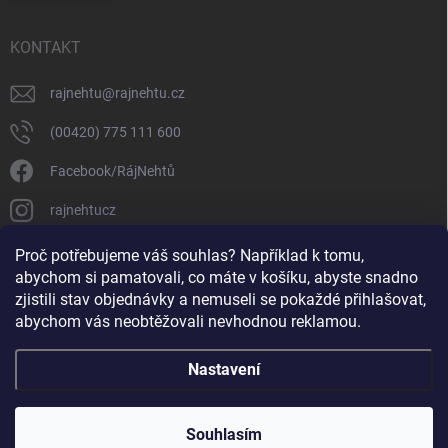
KONTAKT
rajnehtu
@
rajnehtu.cz
(00420) 775 111 600
Facebook/RájNehtů
rajnehtucz
https://www.youtube.com/@RajnehtuCzc
Proč potřebujeme váš souhlas? Například k tomu,
abychom si pamatovali, co máte v košíku, abyste snadno
zjistili stav objednávky a nemuseli se pokaždé přihlašovat,
abychom vás neobtěžovali nevhodnou reklamou.
Nastavení
Copyright 2026
Ráj nehtů
. Všechna práva vyhrazena.
Souhlasím