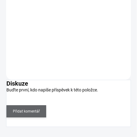
Zoya Lak na nehty 15ml 273 LAYLA
270 Kč
SKLADEM
(2 KS)
223 Kč bez DPH
Layla značky Zoya lze nejlépe charakterizovat jako ultra jasnou
středně teplou purpurovo růžovou barvu…
Do košíku
Diskuze
Buďte první, kdo napíše příspěvek k této položce.
Přidat komentář