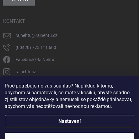
KONTAKT
rajnehtu
@
rajnehtu.cz
(00420) 775 111 600
Facebook/RájNehtů
rajnehtucz
https://www.youtube.com/@RajnehtuCzc
Proč potřebujeme váš souhlas? Například k tomu,
abychom si pamatovali, co máte v košíku, abyste snadno
zjistili stav objednávky a nemuseli se pokaždé přihlašovat,
abychom vás neobtěžovali nevhodnou reklamou.
Nastavení
Copyright 2026
Ráj nehtů
. Všechna práva vyhrazena.