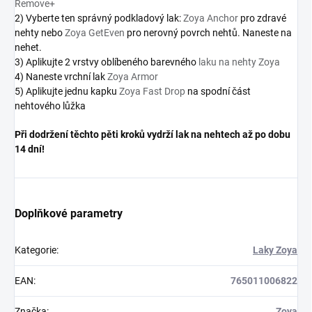
Remove+
2) Vyberte ten správný podkladový lak:
Zoya Anchor
pro zdravé
nehty nebo
Zoya GetEven
pro nerovný povrch nehtů. Naneste na
nehet.
3) Aplikujte 2 vrstvy oblíbeného barevného
laku na nehty Zoya
4) Naneste vrchní lak
Zoya Armor
5) Aplikujte jednu kapku
Zoya Fast Drop
na spodní část
nehtového lůžka
Při dodržení těchto pěti kroků vydrží lak na nehtech až po dobu
14 dní!
Doplňkové parametry
Kategorie
:
Laky Zoya
EAN
:
765011006822
Značka
:
Zoya