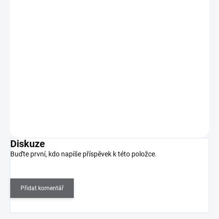
Zoya Naked Manicure - Glossy Seal 15ml
300 Kč
SKLADEM
(>5 KS)
248 Kč bez DPH
Zoya Naked Manicure - Glossy Seal je klasický vrchní lak
pro všechny, kteří dávají přednost vysoce lesklé…
Do košíku
Diskuze
Buďte první, kdo napíše příspěvek k této položce.
Přidat komentář