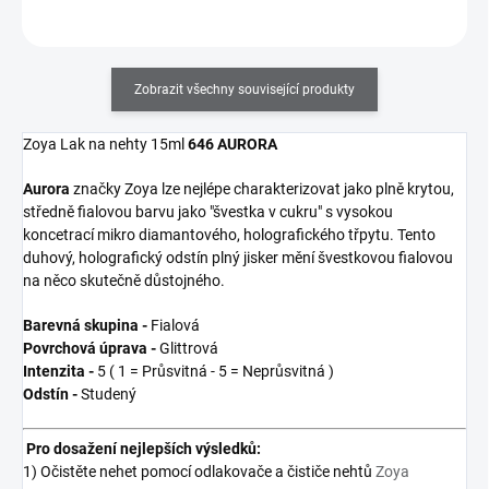
Zobrazit všechny související produkty
Zoya Lak na nehty 15ml
646 AURORA
Aurora
značky Zoya
lze nejlépe charakterizovat jako plně krytou,
středně fialovou barvu jako "švestka v cukru" s vysokou
koncetrací mikro diamantového, holografického třpytu. Tento
duhový, holografický odstín plný jisker mění švestkovou fialovou
na něco skutečně důstojného.
Barevná skupina -
Fialová
Povrchová úprava -
Glittrová
Intenzita -
5 ( 1 = Průsvitná - 5 = Neprůsvitná )
Odstín -
Studený
Pro dosažení nejlepších výsledků:
1) Očistěte nehet pomocí odlakovače a čističe nehtů
Zoya