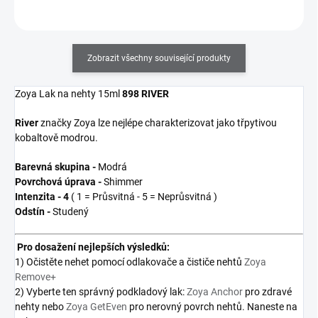
Zobrazit všechny související produkty
Zoya Lak na nehty 15ml
898 RIVER
River
značky Zoya
lze nejlépe charakterizovat jako třpytivou
kobaltově modrou.
Barevná skupina -
Modrá
Povrchová úprava -
Shimmer
Intenzita - 4
( 1 = Průsvitná - 5 = Neprůsvitná )
Odstín -
Studený
Pro dosažení nejlepších výsledků:
1) Očistěte nehet pomocí odlakovače a čističe nehtů
Zoya
Remove+
2) Vyberte ten správný podkladový lak:
Zoya Anchor
pro zdravé
nehty nebo
Zoya GetEven
pro nerovný povrch nehtů. Naneste na