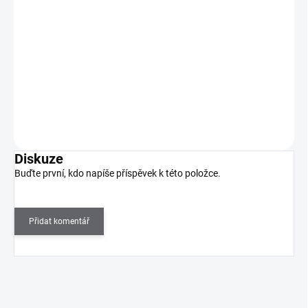
270 Kč
195 Kč
SKLADEM
(1 KS)
161 Kč bez DPH
Landon značky Zoya lze nejlépe popsat jako hlubokou krémovou
barvu lilku.
Do košíku
Diskuze
Buďte první, kdo napíše příspěvek k této položce.
Přidat komentář