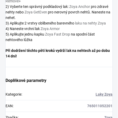
Remove+
2) Vyberte ten správný podkladový lak:
Zoya Anchor
pro zdravé
nehty nebo
Zoya GetEven
pro nerovný povrch nehtů. Naneste na
nehet.
3) Aplikujte 2 vrstvy oblíbeného barevného
laku na nehty Zoya
4) Naneste vrchní lak
Zoya Armor
5) Aplikujte jednu kapku
Zoya Fast Drop
na spodní část
nehtového lůžka
Při dodržení těchto pěti kroků vydrží lak na nehtech až po dobu
14 dní!
Doplňkové parametry
Kategorie
:
Laky Zoya
EAN
:
765011052201
Značka
:
Zoya