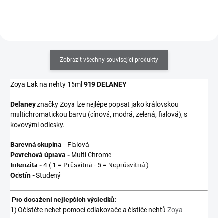
Zobrazit všechny související produkty
Zoya Lak na nehty 15ml
919 DELANEY
Delaney
značky Zoya
lze nejlépe popsat jako královskou
multichromatickou barvu (cínová, modrá, zelená, fialová), s
kovovými odlesky.
Barevná skupina -
Fialová
Povrchová úprava -
Multi Chrome
Intenzita -
4 ( 1 = Průsvitná - 5 = Neprůsvitná )
Odstín -
Studený
Pro dosažení nejlepších výsledků:
1) Očistěte nehet pomocí odlakovače a čističe nehtů
Zoya