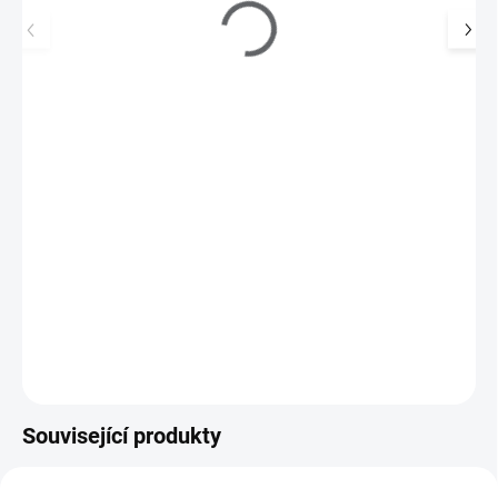
Zoya Lak na nehty 15ml 918 LANDON
270 Kč
195 Kč
SKLADEM
(1 KS)
161 Kč bez DPH
Landon značky Zoya lze nejlépe popsat jako hlubokou krémovou
barvu lilku.
Do košíku
Související produkty