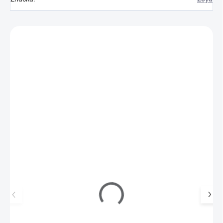
Zákazníci také nakoupili
VÝPRODEJ
Z10918