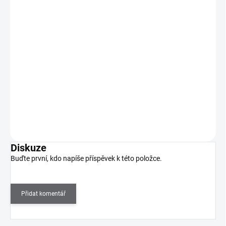
Zoya Lak na nehty 15ml 918 LANDON
270 Kč
195 Kč
SKLADEM
(1 KS)
161 Kč bez DPH
Landon značky Zoya lze nejlépe popsat jako hlubokou krémovou
barvu lilku.
Do košíku
Diskuze
Buďte první, kdo napíše příspěvek k této položce.
Přidat komentář