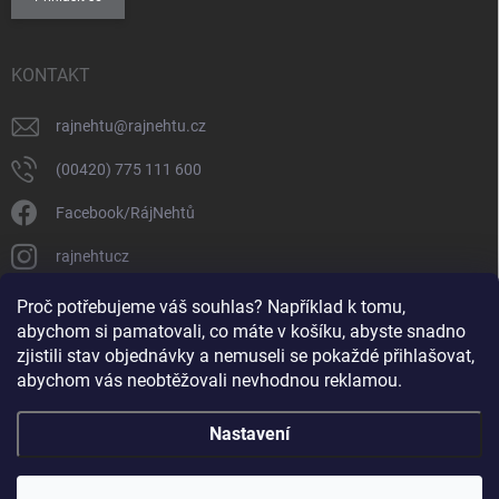
KONTAKT
rajnehtu
@
rajnehtu.cz
(00420) 775 111 600
Facebook/RájNehtů
rajnehtucz
https://www.youtube.com/@RajnehtuCzc
Proč potřebujeme váš souhlas? Například k tomu,
abychom si pamatovali, co máte v košíku, abyste snadno
zjistili stav objednávky a nemuseli se pokaždé přihlašovat,
abychom vás neobtěžovali nevhodnou reklamou.
Nastavení
Copyright 2026
Ráj nehtů
. Všechna práva vyhrazena.