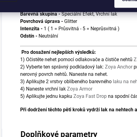
bílým třpytem. Jakémukoliv barevnému laku dodá nov
Barevná skupina -
Speciální Efekt, Vrchní lak
Povrchová úprava -
Glitter
Intenzita -
1 ( 1 = Průsvitná - 5 = Neprůsvitná )
Odstín -
Neutrální
Pro dosažení nejlepších výsledků:
1) Očistěte nehet pomocí odlakovače a čističe nehtů
Z
2) Vyberte ten správný podkladový lak:
Zoya Anchor
p
nerovný povrch nehtů. Naneste na nehet.
3) Aplikujte 2 vrstvy oblíbeného barevného
laku na ne
4) Naneste vrchní lak
Zoya Armor
5) Aplikujte jednu kapku
Zoya Fast Drop
na spodní čás
Při dodržení těchto pěti kroků vydrží lak na nehtech 
Doplňkové parametry