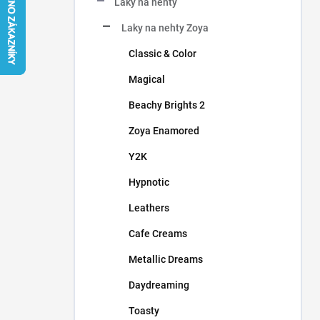
Laky na nehty
í
p
Laky na nehty Zoya
a
n
Classic & Color
e
Magical
l
Beachy Brights 2
Zoya Enamored
Y2K
Hypnotic
Leathers
Cafe Creams
Metallic Dreams
Daydreaming
Toasty