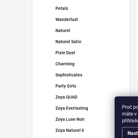
Petals
Wanderlust
Naturel
Naturel Satin
Pixie Dust
Charming
Sophisticates
Party Girls
Zoya QUAD
Proč p
Zoya Everlasting
máte v 
Zoya Luxe Noir
přihla
Zoya Naturel 6
Nast