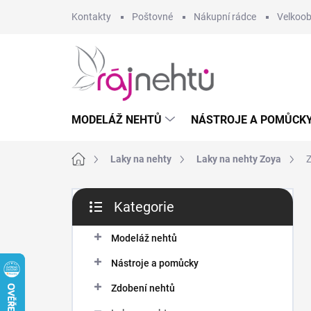
Přejít
Kontakty
Poštovné
Nákupní rádce
Velkoo
na
obsah
MODELÁŽ NEHTŮ
NÁSTROJE A POMŮCK
Domů
Laky na nehty
Laky na nehty Zoya
Z
P
Kategorie
o
Přeskočit
s
kategorie
t
Modeláž nehtů
r
Nástroje a pomůcky
a
n
Zdobení nehtů
n