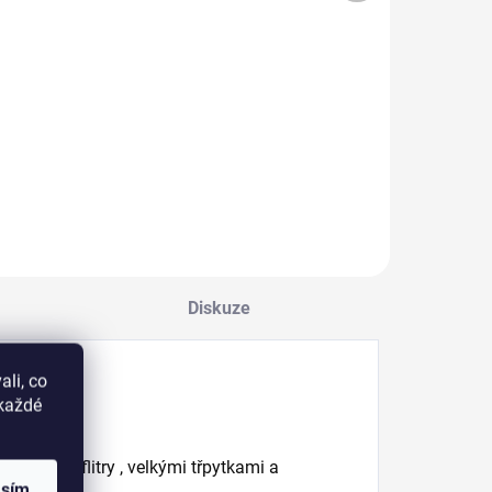
49 Kč bez DPH
198 Kč bez DPH
Detail
Do košíku
onořte se do
Přinášíme vám
emné opálově
MANITIME,
ůžové políbené
jednorázové gelové
ůžovými
nálepky, které vám
ikrotřpytkami,
vykouzlí dokonalou
osypem zlata a
manikúru během
olografickým
pár minut!
fektem. Obsah 7,5
ml.
Diskuze
li, co
okaždé
stříbrnými flitry , velkými třpytkami a
asím