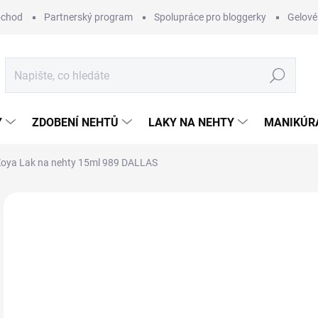
bchod
Partnerský program
Spolupráce pro bloggerky
Gelové
Hledat
Y
ZDOBENÍ NEHTŮ
LAKY NA NEHTY
MANIKÚRA
oya Lak na nehty 15ml 989 DALLAS
Neohodnoceno
Podrobnosti hodnocení
ZNAČKA:
ZOY
2
Měr
SK
cena
MŮŽ
DO: