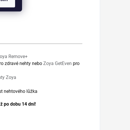
ý rozměr!
oya Remove+
ro zdravé nehty nebo
Zoya GetEven
pro
hty Zoya
t nehtového lůžka
až po dobu 14 dní!