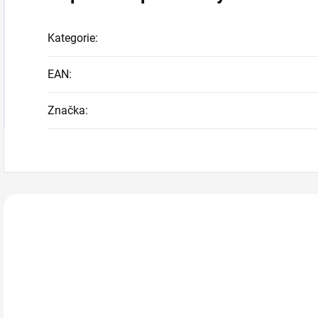
Kategorie
:
EAN
:
Značka
:
Zákazníci také n
Z11152
Z10750