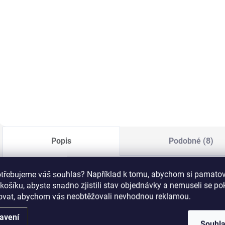
207 Kč bez DPH
1
Detail
Detail
Zoya Armor Top
Coat je světově
Zoya Remove Plus
P
nejsilnější a nejvíce
je jemný, ale velmi
j
flexibilní vrchní lak
efektivní 3-in-1
r
pro ochranu
odlakovač na
r
přírodních nehtů,
nehty, čistič nehtů a
m
který prodlužuje
kondicionér. Delší
p
trvanlivost a lesk
výdrž laku na nehty
h
na nehtech.
začíná právě u
e
tohoto
Popis
Podobné (8)
odlakovače!
otřebujeme váš souhlas? Například k tomu, abychom si pamatova
košíku, abyste snadno zjistili stav objednávky a nemuseli se p
Zoya Lak na nehty 15ml
989 DALLAS
šovat, abychom vás neobtěžovali nevhodnou reklamou.
Dallas
značky Zoya
lze nejlépe popsat jako čirý lak se 
avení
Souhl