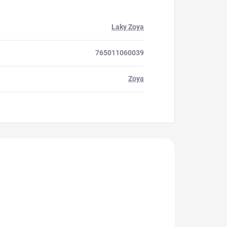
Laky Zoya
765011060039
Zoya
akoupili
725446
801007