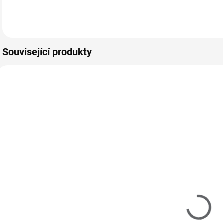
s teplými podtóny v
barvu oceánu.
k
Do košíku
Do košíku
krémovém složení.
s
…
Související produkty
Z20102
Z20005
MOMENTÁLNĚ
MOMENTÁLNĚ
NEDOSTUPNÉ
NEDOSTUPNÉ
Zoya Remove+
Zoya Armor
Z
Nail Polish
Top Coat 15ml
n
Remover
250 Kč
237ml
250 Kč
207 Kč bez DPH