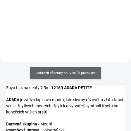
Zoya Remove Plus je jemný, ale
Zoya Armor Top Coat je světově
velmi efektivní 3-in-1 odlakovač
nejsilnější a nejvíce flexibilní
na nehty, čistič nehtů a
vrchní lak pro ochranu přírodních
kondicionér. Delší výdrž laku na
nehtů, který prodlužuje trvanlivost
nehty začíná právě u tohoto
a lesk na nehtech.
odlakovače!
Zobrazit všechny související produkty
Zoya Lak na nehty 7,5ml
1215R ADARA PETITE
ADARA
je zářivá lapisová modrá, kde skvrny růžového zlata tančí
vedle třpytivých modrých třpytek a vytvářejí symfonii třpytu na
konečcích vašich prstů.
Barevná skupina -
Modrá
Povrchová úprava:
Holografický