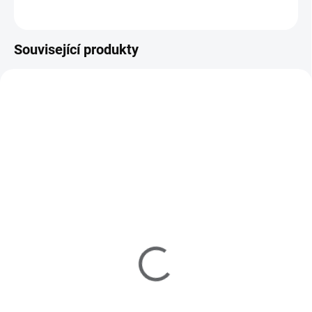
Související produkty
Z20102
Z20005
MOMENTÁLNĚ NEDOSTUPNÉ
MOMENTÁLNĚ NEDOSTUPNÉ
Zoya Remove+ Nail
Zoya Armor Top Coat
Polish Remover 237ml
15ml
250 Kč
250 Kč
207 Kč bez DPH
207 Kč bez DPH
Detail
Detail