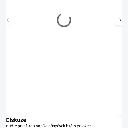
Zoya Lak na nehty 15ml 759 YUNA
270 Kč
SKLADEM
(4 KS)
223 Kč bez DPH
Yuna značky Zoya lze nejlépe charakterizovat jako plně krycí
teplou šedou s měděnými a zlatými odlesky.…
Do košíku
Diskuze
Buďte první, kdo napíše příspěvek k této položce.