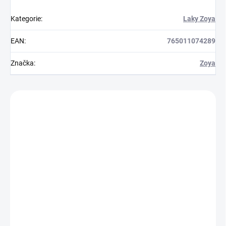
Kategorie
:
Laky Zoya
EAN
:
765011074289
Značka
:
Zoya
Zákazníci také nakoupili
Z10759