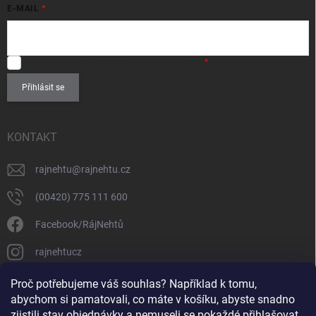
E-MAIL
SOUHLASÍM
se zpracováním
osobních údajů
.
Přihlásit se
KONTAKT
rajnehtu
@
rajnehtu.cz
(00420) 775 111 600
Facebook/RájNehtů
rajnehtucz
https://www.youtube.com/@RajnehtuCzc
Proč potřebujeme váš souhlas? Například k tomu,
abychom si pamatovali, co máte v košíku, abyste snadno
zjistili stav objednávky a nemuseli se pokaždé přihlašovat,