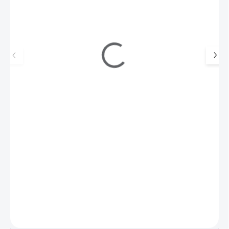
Avon Kleštičky na nehty - zlaté
159 Kč
79 Kč
SKLADEM
(2 KS)
65 Kč bez DPH
Kleštičky na nehty, pilník a zatlačovač nehtové kůžičky 3 v 1 pro
kompletní manikúru.
Do košíku