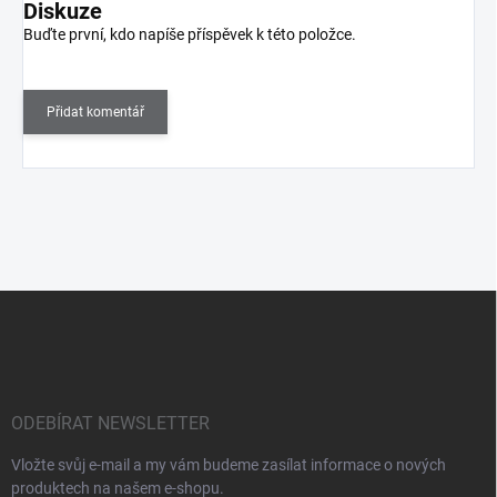
Diskuze
Buďte první, kdo napíše příspěvek k této položce.
Přidat komentář
Z
á
p
a
t
í
ODEBÍRAT NEWSLETTER
Vložte svůj e-mail a my vám budeme zasílat informace o nových
produktech na našem e-shopu.