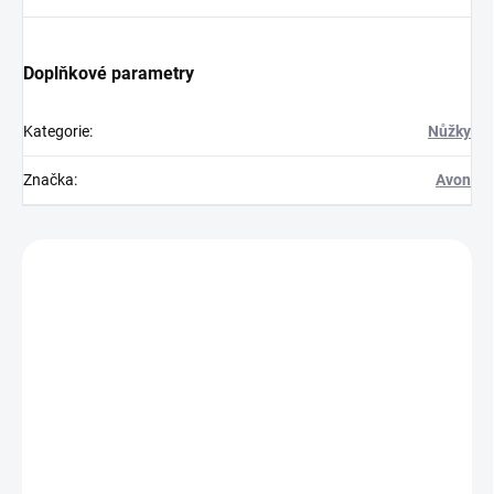
Doplňkové parametry
Kategorie
:
Nůžky
Značka
:
Avon
Zákazníci také nakoupili
850375