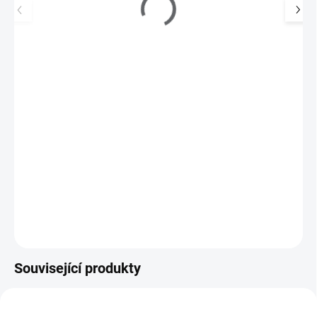
Nůžky na nehty - tenké, černé
49 Kč
SKLADEM
(3 KS)
40 Kč bez DPH
Nůžky na nehty - slouží k úpravě nehtů
Do košíku
Související produkty
720010A
155501