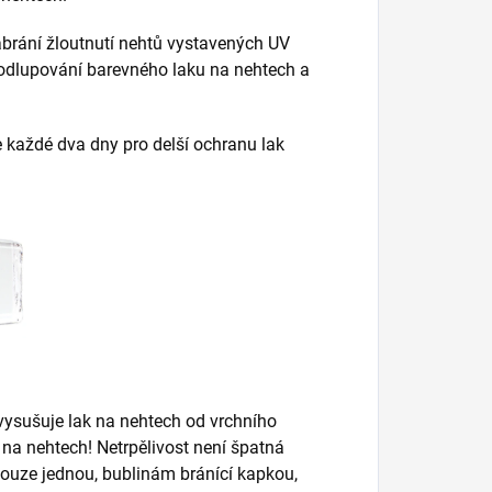
zabrání žloutnutí nehtů vystavených UV
 odlupování barevného laku na nehtech a
 každé dva dny pro delší ochranu lak
 vysušuje lak na nehtech od vrchního
na nehtech! Netrpělivost není špatná
pouze jednou, bublinám bránící kapkou,