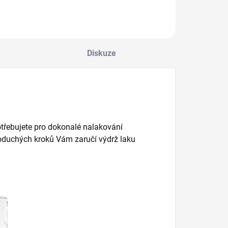
ase, Buff
Naked Manicure.
ženy.
Do košíku
Do košíku
Do košík
erfector a Satin
Je ideální na
eal.
cesty…
Diskuze
třebujete pro dokonalé nalakování
noduchých kroků Vám zaručí výdrž laku