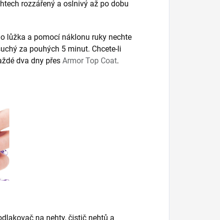
nehtech rozzářený a oslnivý až po dobu
o lůžka a pomocí náklonu ruky nechte
suchý za pouhých 5 minut. Chcete-li
 každé dva dny přes
Armor Top Coat
.
 odlakovač na nehty, čistič nehtů a