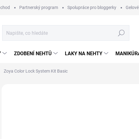
bchod
Partnerský program
Spolupráce pro bloggerky
Gelové
Hledat
Y
ZDOBENÍ NEHTŮ
LAKY NA NEHTY
MANIKÚRA
Zoya Color Lock System Kit Basic
1 hodnocení
Podrobnosti hodnocení
ZNAČKA:
ZOYA
1 
Měr
MO
cena
MOŽ