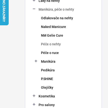
Laky na nehty
í
p
Manikúra, péče o nehty
a
n
Odlakovače na nehty
e
Naked Manicure
l
NM Gelie Cure
Péče o nehty
Péče o ruce
Manikúra
Pedikúra
P.SHINE
Olejíčky
Kosmetika
Pro salony