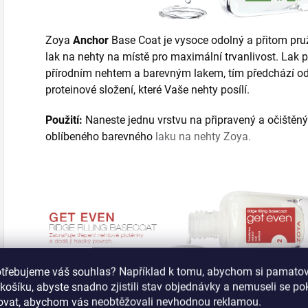
Zoya
Anchor
Base Coat je vysoce odolný a přitom pruž
lak na nehty na místě pro maximální trvanlivost. Lak p
přírodním nehtem a barevným lakem, tím předchází od
proteinové složení, které Vaše nehty posílí.
Použití:
Naneste jednu vrstvu na připravený a očištěný 
oblíbeného barevného
laku na nehty Zoya.
otřebujeme váš souhlas? Například k tomu, abychom si pamatova
Zoya
Get Even
Ridge Filler 15ml
košíku, abyste snadno zjistili stav objednávky a nemuseli se p
šovat, abychom vás neobtěžovali nevhodnou reklamou.