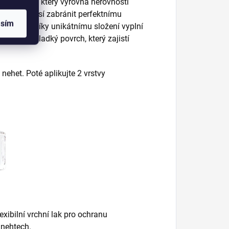
kladový lak, který vyrovná nerovnosti
ty již nemusí zabránit perfektnímu
asím
ní nehty. Díky unikátnímu složení vyplní
 vytvoří hladký povrch, který zajistí
nehet. Poté aplikujte 2 vrstvy
lexibilní vrchní lak pro ochranu
a nehtech.