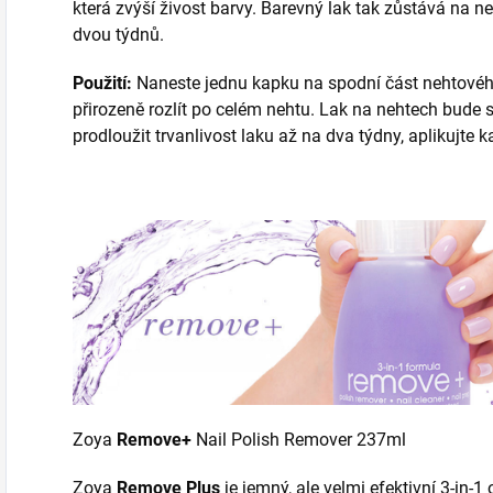
která zvýší živost barvy. Barevný lak tak zůstává na 
dvou týdnů.
Použití:
Naneste jednu kapku na spodní část nehtovéh
přirozeně rozlít po celém nehtu. Lak na nehtech bude 
prodloužit trvanlivost laku až na dva týdny, aplikujte
Zoya
Remove+
Nail Polish Remover 237ml
Zoya
Remove Plus
je jemný, ale velmi efektivní 3-in-1