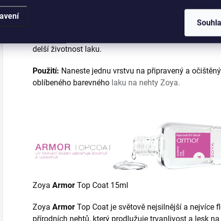
Zoya
Get Even
Ridge Filler je moderní zahlazující pod
nehtů a udrží barevný lak na svém místě. Nerovné neh
avení
Souhl
nalakování. Lak působí jako stěrková hmota pro přírod
rýhy a nerovnosti povrchu nehtu, zpevní nehtové lůžko a
delší životnost laku.
Použití:
Naneste jednu vrstvu na připravený a očištěný 
oblíbeného barevného
laku na nehty Zoya.
Zoya
Armor
Top Coat 15ml
Zoya
Armor
Top Coat je světově nejsilnější a nejvíce f
přírodních nehtů, který prodlužuje trvanlivost a lesk n