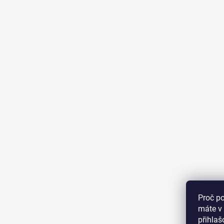
Proč p
máte v 
přihla