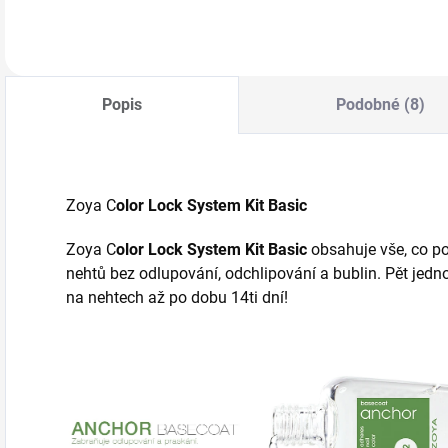
dokonalé
novými!
B
Do košíku
Do košíku
nalakování nehtů
P
bez odlupování,…
S
Popis
Podobné (8)
Zoya C
olor Lock System Kit Basic
Zoya C
olor Lock System Kit Basic
obsahuje vše, co po
nehtů bez odlupování, odchlipování a bublin. Pět jed
na nehtech až po dobu 14ti dní!