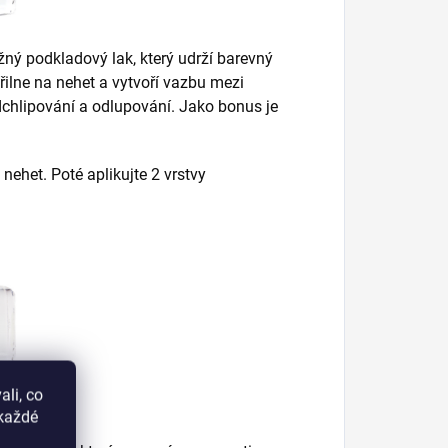
ný podkladový lak, který udrží barevný
řilne na nehet a vytvoří vazbu mezi
chlipování a odlupování. Jako bonus je
nehet. Poté aplikujte 2 vrstvy
li, co
okaždé