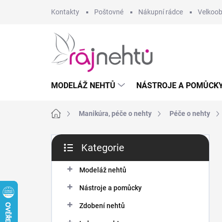
Přejít
Kontakty
Poštovné
Nákupní rádce
Velkoo
na
obsah
MODELÁŽ NEHTŮ
NÁSTROJE A POMŮCK
Domů
Manikúra, péče o nehty
Péče o nehty
P
Kategorie
o
Přeskočit
s
kategorie
t
Modeláž nehtů
r
Nástroje a pomůcky
a
n
Zdobení nehtů
n