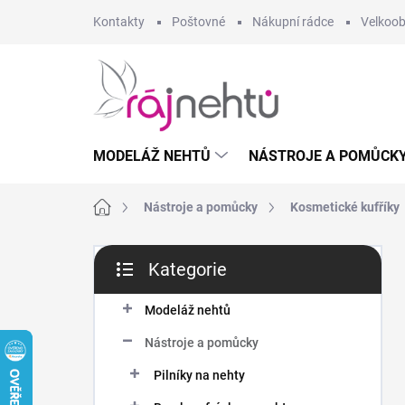
Přejít
Kontakty
Poštovné
Nákupní rádce
Velkoo
na
obsah
MODELÁŽ NEHTŮ
NÁSTROJE A POMŮCK
Domů
Nástroje a pomůcky
Kosmetické kufříky
P
Kategorie
o
Přeskočit
s
kategorie
t
Modeláž nehtů
r
Nástroje a pomůcky
a
n
Pilníky na nehty
n