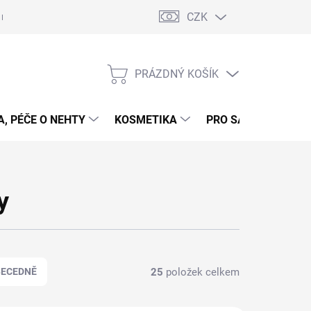
CZK
 nehty - postup
Gelové nehty - postup - šablony
Obchodní podmí
PRÁZDNÝ KOŠÍK
NÁKUPNÍ
KOŠÍK
, PÉČE O NEHTY
KOSMETIKA
PRO SALONY
P
y
25
položek celkem
BECEDNĚ