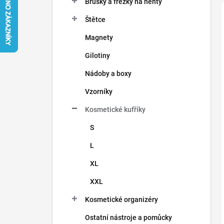
Brusky a frézky na nehty
í
p
Štětce
a
n
Magnety
e
Gilotiny
l
Nádoby a boxy
Vzorníky
Kosmetické kufříky
S
L
XL
XXL
Kosmetické organizéry
Ostatní nástroje a pomůcky