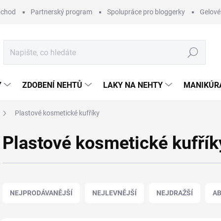
bchod
Partnerský program
Spolupráce pro bloggerky
Gelové
Hledat
Y
ZDOBENÍ NEHTŮ
LAKY NA NEHTY
MANIKÚRA
Plastové kosmetické kufříky
Plastové kosmetické kufřík
Ř
a
NEJPRODÁVANĚJŠÍ
NEJLEVNĚJŠÍ
NEJDRAŽŠÍ
A
z
e