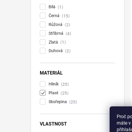
Bílá
1
Černá
15
Růžová
2
Stříbrná
4
Zlatá
1
Duhová
2
MATERIÁL
Hliník
25
Plast
25
Skořepina
25
Proč p
máte v 
VLASTNOST
přihla