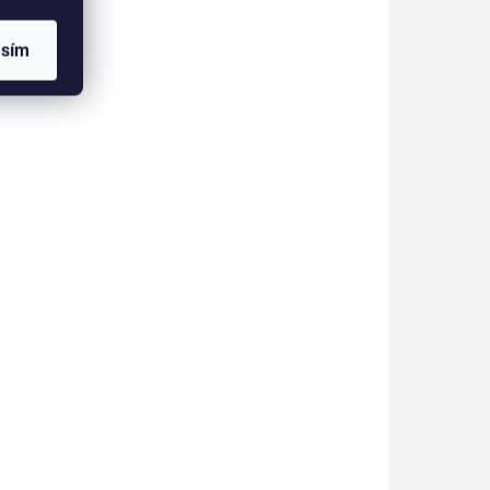
 či
jiné kosmetiky.
stování.
asím
791046
791038
KLADEM
SKLADEM
(4 KS)
(>5 KS)
k
Kosmetický kufřík
ý
DOTS černý