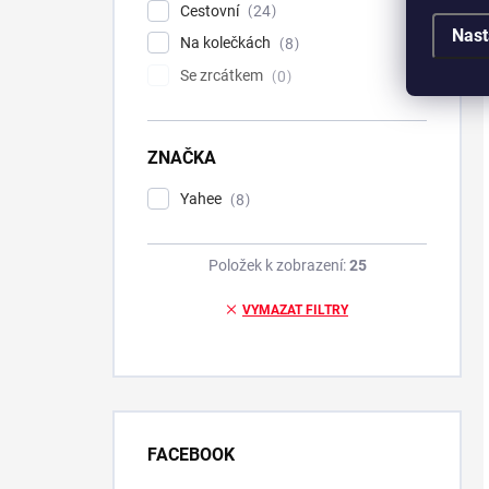
Cestovní
24
Nast
Na kolečkách
8
Se zrcátkem
0
ZNAČKA
Yahee
8
Položek k zobrazení:
25
VYMAZAT FILTRY
FACEBOOK