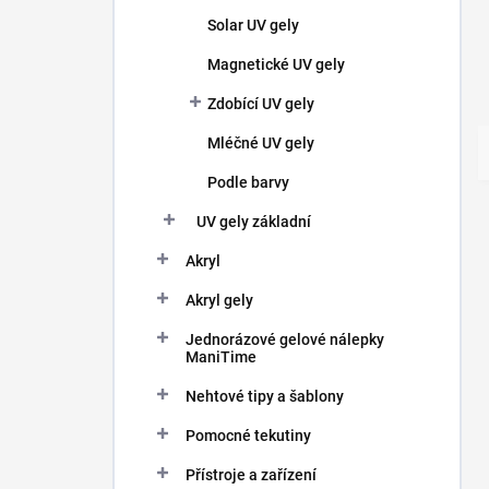
Solar UV gely
Magnetické UV gely
Zdobící UV gely
Mléčné UV gely
Podle barvy
UV gely základní
Akryl
Akryl gely
Jednorázové gelové nálepky
ManiTime
Nehtové tipy a šablony
Pomocné tekutiny
Přístroje a zařízení