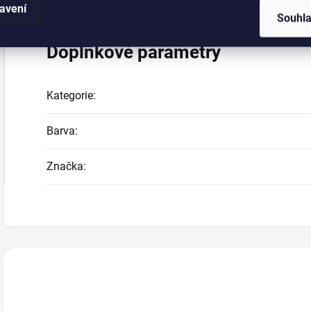
avení
Souhl
Doplňkové parametry
Kategorie
:
Barva
:
Značka
:
Zákazníci také n