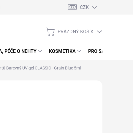
CZK
 nehty - postup
Gelové nehty - postup - šablony
Obchodní podmí
PRÁZDNÝ KOŠÍK
NÁKUPNÍ
KOŠÍK
, PÉČE O NEHTY
KOSMETIKA
PRO SALONY
P
htů Barevný UV gel CLASSIC - Grain Blue 5ml
 NEHTŮ
09 Kč
ná
LADEM
(>5 KS)
:
EME DORUČIT