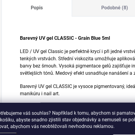
Popis
Podobné (8)
Barevný UV gel CLASSIC - Grain Blue 5ml
LED / UV gel Classic je perfektně krycí i při jedné vrst
tenkých vrstvách. Střední viskozita umožňuje apliková
barvy bez šmouh.
Vysoká pigmentace gelů zajišťuje in
světlejších tónů.
Medový efekt usnadňuje nanášení a z
Barevný UV gel CLASSIC je vysoce pigmentovaný, ideál
manikúru i nail art.
Doba vytvrzení:
UV lampa 120 sekund; LED/UV lampa
otřebujeme váš souhlas? Například k tomu, abychom si pamatova
košíku, abyste snadno zjistili stav objednávky a nemuseli se p
šovat, abychom vás neobtěžovali nevhodnou reklamou.