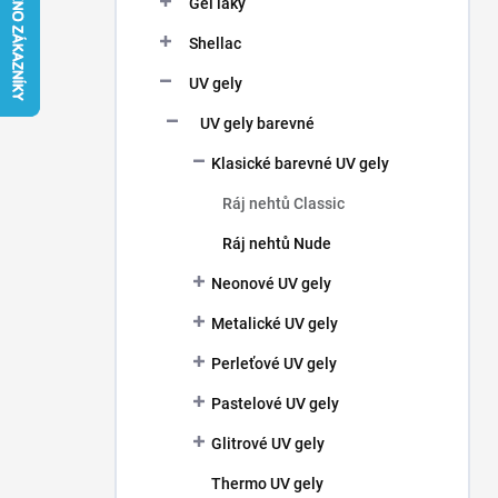
Gel laky
í
p
Shellac
a
n
UV gely
e
UV gely barevné
l
Klasické barevné UV gely
Ráj nehtů Classic
Ráj nehtů Nude
Neonové UV gely
Metalické UV gely
Perleťové UV gely
Pastelové UV gely
Glitrové UV gely
Thermo UV gely