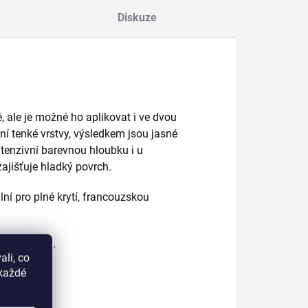
Diskuze
vě, ale je možné ho aplikovat i ve dvou
ní tenké vrstvy, výsledkem jsou jasné
tenzivní barevnou hloubku i u
ajišťuje hladký povrch.
ní pro plné krytí, francouzskou
 30 sekund.
li, co
okaždé