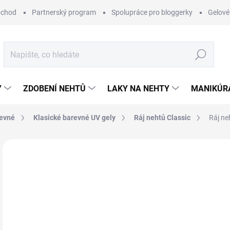
bchod
Partnerský program
Spolupráce pro bloggerky
Gelové
Hledat
Y
ZDOBENÍ NEHTŮ
LAKY NA NEHTY
MANIKÚRA
revné
Klasické barevné UV gely
Ráj nehtů Classic
Ráj ne
Neohodnoceno
Podrobnosti hodnocení
ZNAČKA:
RÁJ
1
Měr
SK
cena
MŮŽ
DO: