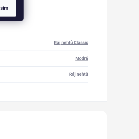
asím
Ráj nehtů Classic
Modrá
Ráj nehtů
akoupili