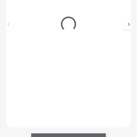
Ráj nehtů Barevný UV gel FLIPFLOP - Purple Blue
5ml
159 Kč
SKLADEM
(>5 KS)
131 Kč bez DPH
Barevný UV gel FLIPFLOP s chromovými pigmenty pro fascinující
design nehtů.
Do košíku