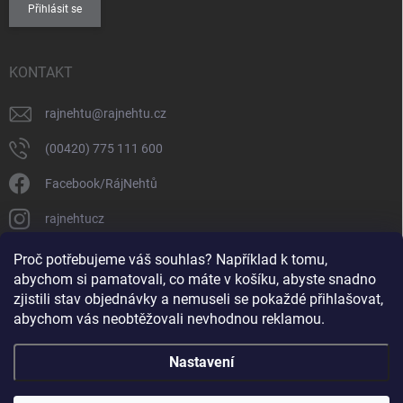
Přihlásit se
KONTAKT
rajnehtu
@
rajnehtu.cz
(00420) 775 111 600
Facebook/RájNehtů
rajnehtucz
https://www.youtube.com/@RajnehtuCzc
Proč potřebujeme váš souhlas? Například k tomu,
abychom si pamatovali, co máte v košíku, abyste snadno
zjistili stav objednávky a nemuseli se pokaždé přihlašovat,
abychom vás neobtěžovali nevhodnou reklamou.
Nastavení