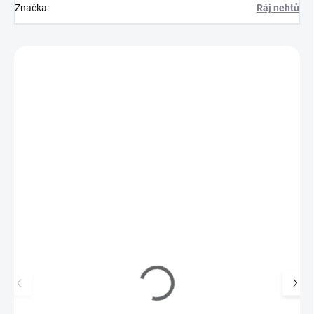
Značka
:
Ráj nehtů
Zákazníci také nakoupili
225054