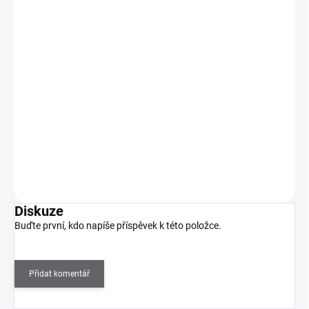
Ráj nehtů Barevný UV gel METALLIC - Silver 5ml
109 Kč
SKLADEM
(>5 KS)
90 Kč bez DPH
Barevný UV gel s metalickým efektem.
Do košíku
Diskuze
Buďte první, kdo napíše příspěvek k této položce.
Přidat komentář