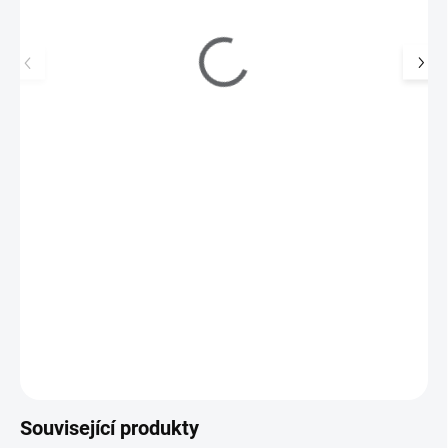
Ráj nehtů Barevný UV gel MERMAID - Purple -
Fialový 5ml
145 Kč
SKLADEM
(>5 KS)
120 Kč bez DPH
Barevný UV gel MERMAID s efektem připomínající třpyt mořské
panny.
Do košíku
Související produkty