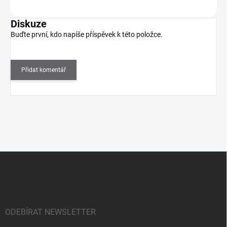
Diskuze
Buďte první, kdo napíše příspěvek k této položce.
Přidat komentář
Z
á
p
a
t
í
ODEBÍRAT NEWSLETTER