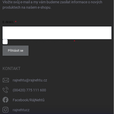
Vložte svůj e-mail a my vám budeme zasílat informace o nových
produktech na našem e-shopu.
E-MAIL
SOUHLASÍM
se zpracováním
osobních údajů
.
Přihlásit se
KONTAKT
rajnehtu
@
rajnehtu.cz
(00420) 775 111 600
Facebook/RájNehtů
rajnehtucz