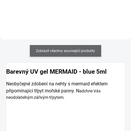
nehtem a UV gelem nebo
nehtech, mají vysokou intenzitu
akrylem.
barev, jsou odolné proti
poškrábání a nárazům a
jednoduše se odstraňují. K
použití na přírodní nehty.
Zobrazit všechny související produkty
Barevný UV gel MERMAID - blue 5ml
Neobyčejné zdobení na nehty s mermaid efektem
připomínající třpyt mořské panny. N
adchne Vás
neodolatelným zářivým třpytem.