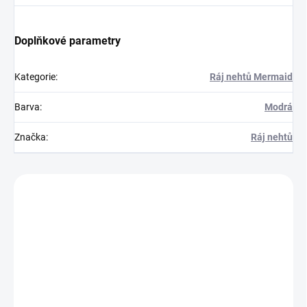
Doplňkové parametry
Kategorie
:
Ráj nehtů Mermaid
Barva
:
Modrá
Značka
:
Ráj nehtů
Zákazníci také nakoupili
150000