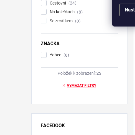
Cestovní
24
Nast
Na kolečkách
8
Se zrcátkem
0
ZNAČKA
Yahee
8
Položek k zobrazení:
25
VYMAZAT FILTRY
FACEBOOK