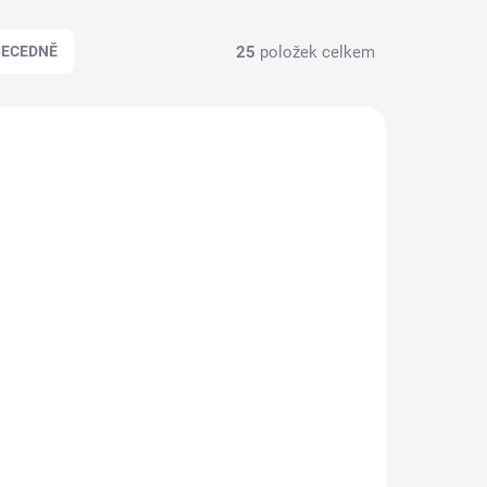
25
položek celkem
BECEDNĚ
790016
790029
ZDARMA
ZDARMA
KLADEM
SKLADEM
(1 KS)
(>5 KS)
Kosmetický kufr
ný, se
LUXURY 3v1 - černo-
černý se dvěma