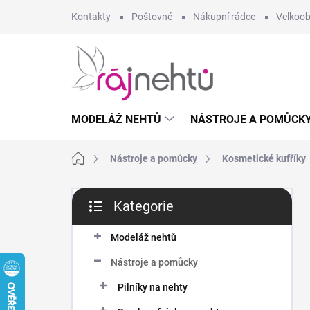
Přejít
Kontakty
Poštovné
Nákupní rádce
Velkoo
na
obsah
MODELÁŽ NEHTŮ
NÁSTROJE A POMŮCK
Domů
Nástroje a pomůcky
Kosmetické kufříky
P
Kategorie
o
Přeskočit
s
kategorie
t
Modeláž nehtů
r
Nástroje a pomůcky
a
n
Pilníky na nehty
n