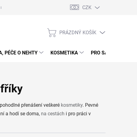
CZK
 nehty - postup
Gelové nehty - postup - šablony
Obchodní podmí
PRÁZDNÝ KOŠÍK
NÁKUPNÍ
KOŠÍK
, PÉČE O NEHTY
KOSMETIKA
PRO SALONY
P
fříky
 pohodlné přenášení veškeré
kosmetiky
. Pevné
ní a hodí se doma,
na cestách
i pro práci v