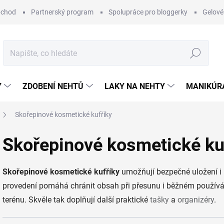
bchod
Partnerský program
Spolupráce pro bloggerky
Gelové
Hledat
Y
ZDOBENÍ NEHTŮ
LAKY NA NEHTY
MANIKÚRA
Skořepinové kosmetické kufříky
Skořepinové kosmetické ku
Skořepinové kosmetické kufříky
umožňují bezpečné uložení i
provedení pomáhá chránit obsah při přesunu i běžném používá
terénu. Skvěle tak doplňují další praktické
tašky
a
organizéry
.