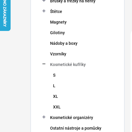
Brusky a frézky na nehty
í
p
Štětce
a
n
Magnety
e
Gilotiny
l
Nádoby a boxy
Vzorníky
Kosmetické kufříky
S
L
XL
XXL
Kosmetické organizéry
Ostatní nástroje a pomůcky