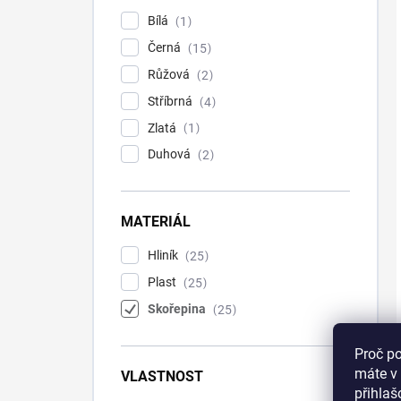
Bílá
1
Černá
15
Růžová
2
Stříbrná
4
Zlatá
1
Duhová
2
MATERIÁL
Hliník
25
Plast
25
Skořepina
25
Proč p
máte v 
VLASTNOST
přihla