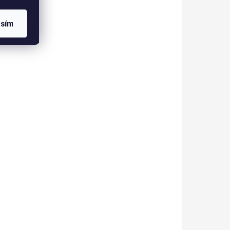
í
Profesionální kosmetický
asím
ehledné
kufřík pro přehledné
ro
uskladnění materiálu na
modeláž nehtů, UV lampy a
 či
jiné kosmetiky.
stování.
791046
791038