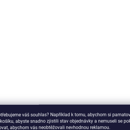
790024
ZDARMA
SKLADEM
S
(1 KS)
Kosmetický kufr
Kosmetický kufr
LUXURY 4v1 - Diamond
LUXURY 4v1 - růž
holo růžový
3 590 Kč
3 590 Kč
2 967 Kč bez DPH
otřebujeme váš souhlas? Například k tomu, abychom si pamatova
2 967 Kč bez DPH
košíku, abyste snadno zjistili stav objednávky a nemuseli se p
Do košíku
šovat, abychom vás neobtěžovali nevhodnou reklamou.