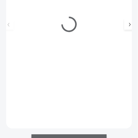
Ráj nehtů Barevný UV gel METALLIC - Rose 5ml
109 Kč
SKLADEM
(>5 KS)
90 Kč bez DPH
Barevný UV gel s metalickým efektem.
Do košíku