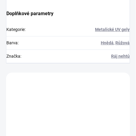
Doplňkové parametry
Kategorie
:
Metalické UV gely
Barva
:
Hnědá
,
Růžová
Značka
:
Ráj nehtů
Zákazníci také nakoupili
251022