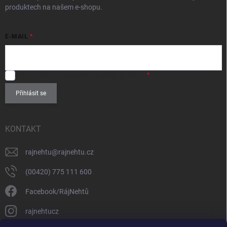
produktech na našem e-shopu.
E-MAIL
SOUHLASÍM
se zpracováním
osobních údajů
.
Přihlásit se
KONTAKT
rajnehtu
@
rajnehtu.cz
(00420) 775 111 600
Facebook/RájNehtů
rajnehtucz